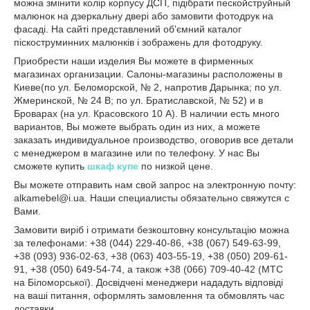
можна змінити колір корпусу ДСП, підібрати пескойструйный
малюнок на дзеркальну двері або замовити фотодрук на
фасаді. На сайті представлений об'ємний каталог
піскоструминних малюнків і зображень для фотодруку.
Приобрести наши изделия Вы можете в фирменных
магазинах организации. Салоны-магазины расположены в
Киеве(по ул. Беломорской, № 2, напротив Дарынка; по ул.
Жмеринской, № 24 В; по ул. Братиславской, № 52) и в
Броварах (на ул. Красовского 10 А). В наличии есть много
вариантов, Вы можете выбрать один из них, а можете
заказать индивидуальное производство, оговорив все детали
с менеджером в магазине или по телефону. У нас Вы
сможете купить
шкаф купе
по низкой цене.
Вы можете отправить нам свой запрос на электронную почту:
alkamebel@i.ua. Наши специалисты обязательно свяжутся с
Вами.
Замовити виріб і отримати безкоштовну консультацію можна
за телефонами: +38 (044) 229-40-86, +38 (067) 549-63-99,
+38 (093) 936-02-63, +38 (063) 403-55-19, +38 (050) 209-61-
91, +38 (050) 649-54-74, а також +38 (066) 709-40-42 (МТС
на Біломорської). Досвідчені менеджери нададуть відповіді
на ваші питання, оформлять замовлення та обмовлять час
доставки.