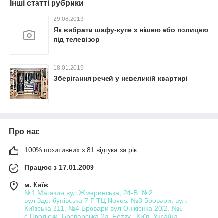
Інші статті рубрики
29.08.2019
Як вибрати шафу-купе з нішею або полицею
під телевізор
18.01.2019
Зберігання речей у невеликій квартирі
Про нас
100% позитивних з 81 відгука за рік
Працює з 17.01.2009
м. Київ
№1 Магазин вул.Жмеринська, 24-В. №2
вул.Здолбунівська 7-Г ТЦ Novus. №3 Бровари, вул.
Київська 211. №4 Бровари вул Онікієнка 20/2. №5
с.Проліски, Броварська 2а, Fozzy., Київ, Україна