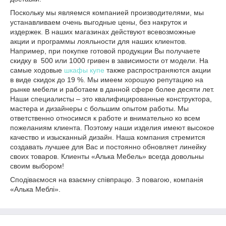
Поскольку мы являемся компанией производителями, мы
устанавливаем очень выгодные цены, без накруток и
издержек. В наших магазинах действуют всевозможные
акции и программы лояльности для наших клиентов.
Например, при покупке готовой продукции Вы получаете
скидку в 500 или 1000 гривен в зависимости от модели. На
самые ходовые
шкафы купе
также распространяются акции
в виде скидок до 19 %. Мы имеем хорошую репутацию на
рынке мебели и работаем в данной сфере более десяти лет.
Наши специалисты – это квалифицированные конструктора,
мастера и дизайнеры с большим опытом работы. Мы
ответственно относимся к работе и внимательно ко всем
пожеланиям клиента. Поэтому наши изделия имеют высокое
качество и изысканный дизайн. Наша компания стремится
создавать лучшее для Вас и постоянно обновляет линейку
своих товаров. Клиенты «Алька Мебель» всегда довольны
своим выбором!
Сподіваємося на взаємну співпрацю. З повагою, компанія
«Алька Меблі».