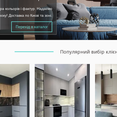
ра кольорів і фактур. Надаємо
року! Доставка по Києві та зоні.
Перехід в каталог
Популярний вибір кліє
Виготовлення кухні з
виготовлення
Цей вар
попереднім виміром і
асадів, карнизів і
гарніту
детальним
 будь-яких розмірах
інтер'є
промальовуванням 3D-
дуальний інтер'єр
або буд
ескізів. Додатково вироби
 роботі
кухню з
можна оснастити висувними
вуємо тільки якісну
матеріал
системами та петлями з
 від австрійського
будь-як
довідником Blum, а також
 Blum.
умовлен