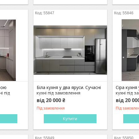
55847
55846
ною
Біла кухня у два яруси. Сучасні
Сіра кухня 
і під
кухні під замовлення
кухні під 
від 20 000 ₴
від 20 00
Під замовлення
Під замовле
Купити
55849
55850