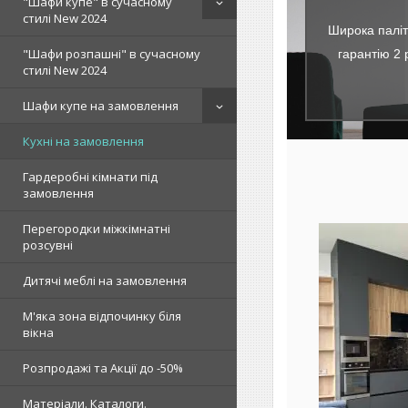
"Шафи купе" в сучасному
стилі New 2024
Широка паліт
"Шафи розпашні" в сучасному
гарантію 2 
стилі New 2024
Шафи купе на замовлення
Кухні на замовлення
Гардеробні кімнати під
замовлення
Перегородки міжкімнатні
розсувні
Дитячі меблі на замовлення
Ідеальний варіант для
Можливе 
сучасного інтер'єру. У
панелей, ф
М'яка зона відпочинку біля
виробництві кухні використані
пилястр у
вікна
найкращі матеріали та
під індиві
фурнітура, які забезпечать
будинку. У
Розпродажі та Акції до -50%
якість виробів на довгі роки.
використо
Заміри за Києвом і Київською
фурнітуру
Матеріали. Каталоги.
зоною — безплатно!
виробника