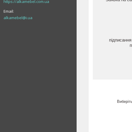
https://alkamebel.com.ua
alkamebel@i.ua
підписання
п
Виберіть