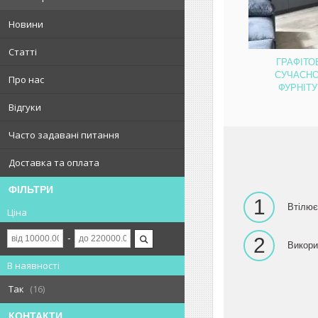
Новини
Статті
ГРАФІТО
СУЧАСНО
Про нас
ФУРНІТ
Відгуки
Часто задавані питання
Доставка та оплата
ФІЛЬТРИ
1
Втілює
Ціна
2
Викори
В наявності
Так
16
КОНТАКТИ