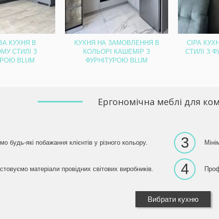
вбудованою підсвіткою.
ВА КУХНЯ В
КУХНЯ НА ЗАМОВЛЕННЯ В
СІРА КУХ
МУ СТИЛІ З
КОЛЬОРІ КАШЕМІР З
СТИЛІ З 
УРОЮ BLUM
ФУРНІТУРОЮ BLUM
Ергономічна меблі для ко
3
мо будь-які побажання клієнтів у різного кольору.
Міні
4
стовуємо матеріали провідних світових виробників.
Проф
Вибрати кухню