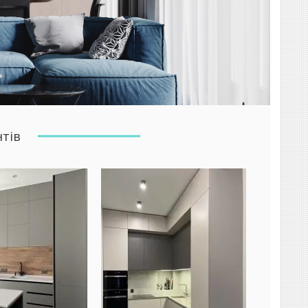
нтів
іант кухонного
ра ідеально доповнить
р сучасної квартири
инку. Ми виконуємо
 довговічних
ів і фурнітури, у
их розмірах, завжди в
ий термін.