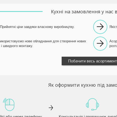
Кухні на замовлення у нас в
Прийнятні ціни завдяки власному виробництву.
Якіс
Використовуємо нове обладнання для створення нових
Асор
 і швидкого монтажу.
розт
Побачити весь асортимент
Як оформити кухню під зам
йті або через телефону
Консультація і прорахунок диза