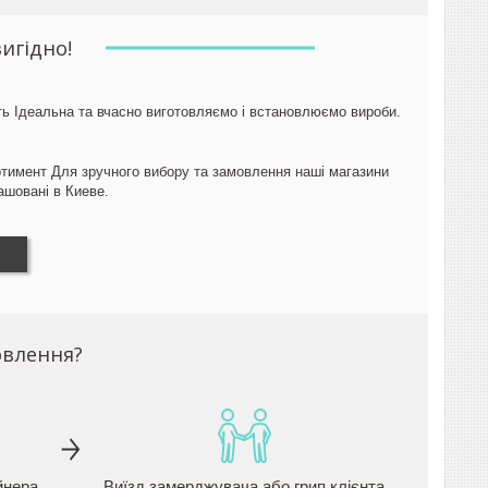
игідно!
ть Ідеальна та вчасно виготовляємо і встановлюємо вироби.
тимент Для зручного вибору та замовлення наші магазини
ашовані в Киеве.
овлення?
йнера
Виїзд замерджувача або грип клієнта