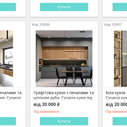
Купити
55856
55857
пеналами та
Графітова кухня з пеналами та
Біла кухня
ня. Сучасні
шпоном дуба. Сучасні кухні під
Сучасні ку
я
замовлення
від 20 000 ₴
від 20 00
Під замовлення
Під замовле
Купити