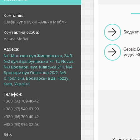
Шафи купе Кухні «Алька Меблі»
Бюджет 
Алька Меблі
Сервіс 
моделей
№1 Магазин вул.Жмеринська, 24-В.
№2 вул.Здолбунівська 7-Г ТЦ Novus.
№3 Бровари, вул. Київська 211. №4
Бровари вул Онікієнка 20/2. №5
с.Проліски, Броварська 2а, Fozzy.,
Київ, Україна
+380 (66) 709-40-42
+380 (67) 549-63-99
+380 (66) 709-40-42
+380 (93) 936-02-63
Заявка на са