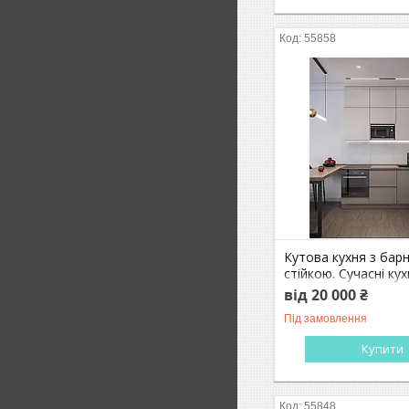
55858
Кутова кухня з бар
стійкою. Сучасні кухн
замовлення
від 20 000 ₴
Під замовлення
Купити
55848