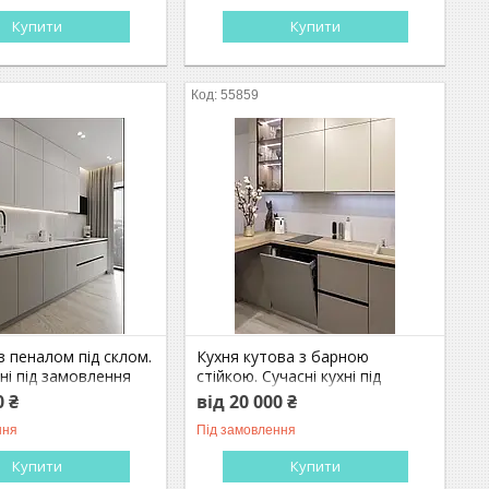
Купити
Купити
55859
 з пеналом під склом.
Кухня кутова з барною
хні під замовлення
стійкою. Сучасні кухні під
замовлення
0 ₴
від 20 000 ₴
ння
Під замовлення
Купити
Купити