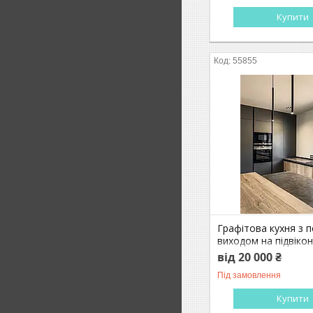
Купити
55855
Графітова кухня з 
виходом на підвікон
кухні під замовленн
від 20 000 ₴
Під замовлення
Купити