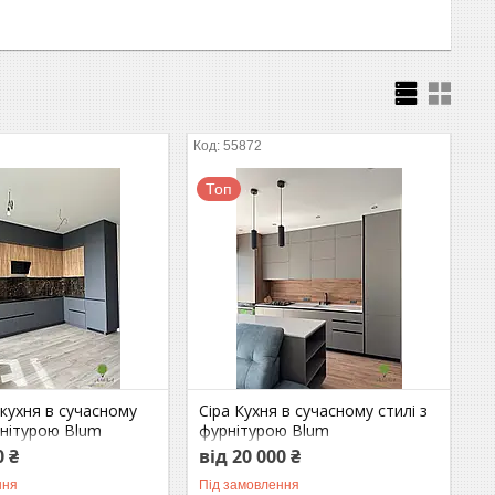
55872
Топ
кухня в сучасному
Сіра Кухня в сучасному стилі з
рнітурою Blum
фурнітурою Blum
0 ₴
від 20 000 ₴
ння
Під замовлення