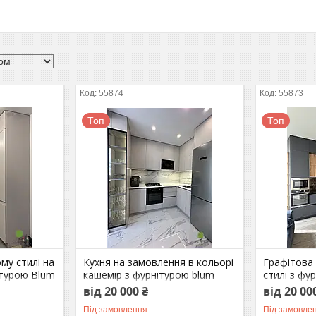
55874
55873
Топ
Топ
ому стилі на
Кухня на замовлення в кольорі
Графітова 
ітурою Blum
кашемір з фурнітурою blum
стилі з фу
від 20 000 ₴
від 20 00
Під замовлення
Під замовле