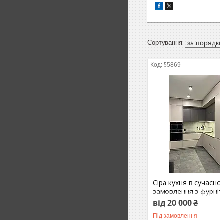
55869
Сіра кухня в сучасн
замовлення з фурн
від 20 000 ₴
Під замовлення