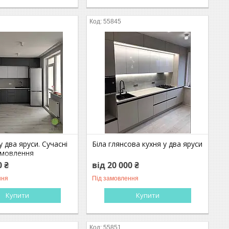
55845
у два яруси. Сучасні
Біла глянсова кухня у два яруси
замовлення
0 ₴
від 20 000 ₴
ння
Під замовлення
Купити
Купити
55851