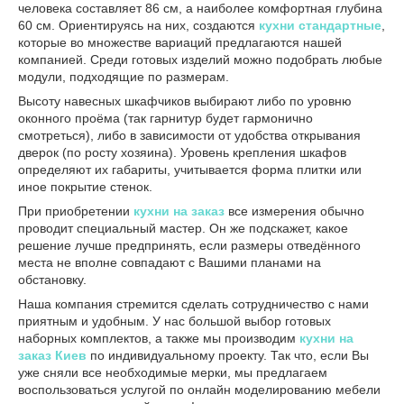
человека составляет 86 см, а наиболее комфортная глубина
60 см. Ориентируясь на них, создаются
кухни стандартные
,
которые во множестве вариаций предлагаются нашей
компанией. Среди готовых изделий можно подобрать любые
модули, подходящие по размерам.
Высоту навесных шкафчиков выбирают либо по уровню
оконного проёма (так гарнитур будет гармонично
смотреться), либо в зависимости от удобства открывания
дверок (по росту хозяина). Уровень крепления шкафов
определяют их габариты, учитывается форма плитки или
иное покрытие стенок.
При приобретении
кухни на заказ
все измерения обычно
проводит специальный мастер. Он же подскажет, какое
решение лучше предпринять, если размеры отведённого
места не вполне совпадают с Вашими планами на
обстановку.
Наша компания стремится сделать сотрудничество с нами
приятным и удобным. У нас большой выбор готовых
наборных комплектов, а также мы производим
кухни на
заказ Киев
по индивидуальному проекту. Так что, если Вы
уже сняли все необходимые мерки, мы предлагаем
воспользоваться услугой по онлайн моделированию мебели