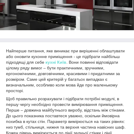
Найперше питання, яке виникає при вирішенні облаштувати
або оновити кухонне приміщення - це підібрати найбільш
підходящі для себе
кухні Київ
. Вони повинні відповідати
цілому ряду вимог – бути практичними, зручними,
ергономічними, довговічними, красивими і придатними за
розміром. Саме цей критерій у багатьох випадках є
визначальним, особливо коли мова йде про маленькому
просторі.
Щоб правильно розрахувати і підібрати потрібні модулі, в
першу чергу необхідно провести вимірювання приміщення.
Перше – довжина майбутнього виробу, відстань між стінами.
До цього показника поставтеся уважно, оскільки ймовірна
похибка в кутах стін. Параметр вимірюється на таких рівнях:
низ тумб, стільниця, нижня та верхня частина навісних шаф.
Кожен рівень вимірюється по лінії задньої стінки і лінії