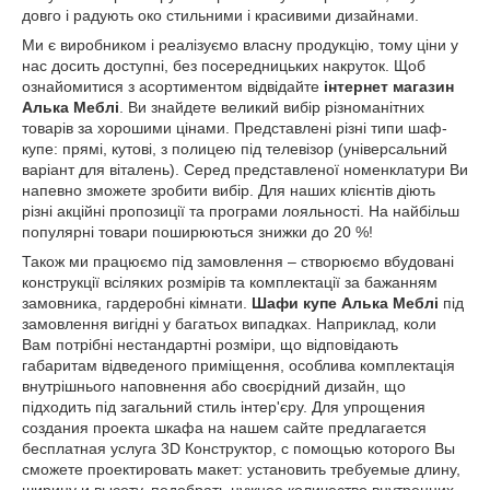
довго і радують око стильними і красивими дизайнами.
Ми є виробником і реалізуємо власну продукцію, тому ціни у
нас досить доступні, без посередницьких накруток. Щоб
ознайомитися з асортиментом відвідайте
інтернет магазин
Алька Меблі
. Ви знайдете великий вибір різноманітних
товарів за хорошими цінами. Представлені різні типи шаф-
купе: прямі, кутові, з полицею під телевізор (універсальний
варіант для віталень). Серед представленої номенклатури Ви
напевно зможете зробити вибір. Для наших клієнтів діють
різні акційні пропозиції та програми лояльності. На найбільш
популярні товари поширюються знижки до 20 %!
Також ми працюємо під замовлення – створюємо вбудовані
конструкції всіляких розмірів та комплектації за бажанням
замовника, гардеробні кімнати.
Шафи купе Алька Меблі
під
замовлення вигідні у багатьох випадках. Наприклад, коли
Вам потрібні нестандартні розміри, що відповідають
габаритам відведеного приміщення, особлива комплектація
внутрішнього наповнення або своєрідний дизайн, що
підходить під загальний стиль інтер'єру. Для упрощения
создания проекта шкафа на нашем сайте предлагается
бесплатная услуга 3D Конструктор, с помощью которого Вы
сможете проектировать макет: установить требуемые длину,
ширину и высоту, подобрать нужное количество внутренних