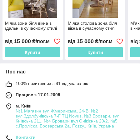
М'яка зона біля вікна в
М'яка столова зона біля
М'як
їдальні в сучасному стилі
вікна в сучасному стилі
вікн
15 000
15 000
від
₴/пог.м
від
₴/пог.м
від
Купити
Купити
Про нас
100% позитивних з 81 відгука за рік
Працює з 17.01.2009
м. Київ
№1 Магазин вул.Жмеринська, 24-В. №2
вул.Здолбунівська 7-Г ТЦ Novus. №3 Бровари, вул.
Київська 211. №4 Бровари вул Онікієнка 20/2. №5
с.Проліски, Броварська 2а, Fozzy., Київ, Україна
Контакти