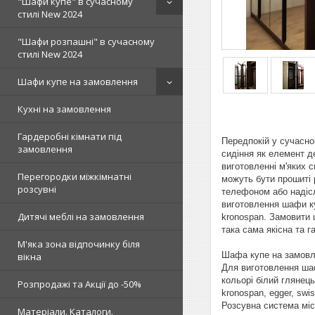
"Шафи купе" в сучасному
стилі New 2024
"Шафи розпашні" в сучасному
стилі New 2024
Шафи купе на замовлення
Кухні на замовлення
Гардеробні кімнати під
Передпокій у сучасном
замовлення
сидіння як елемент д
виготовленні м'яких с
Перегородки міжкімнатні
можуть бути прошиті 
розсувні
телефоном або надісл
виготовлення шафи ку
Дитячі меблі на замовлення
kronospan. Замовити 
така сама якісна та 
М'яка зона відпочинку біля
Шафа купе на замовле
вікна
Для виготовлення шаф
кольорі білий глянец
Розпродажі та Акції до -50%
kronospan, egger, swi
Розсувна система міс
Матеріали. Каталоги.