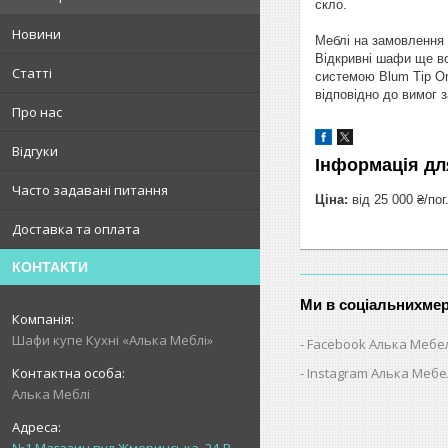
скло.
Новини
Меблі на замовлення 
Відкривні шафи ще во
Статті
системою Blum Tip On
відповідно до вимог з
Про нас
Відгуки
Інформація дл
Часто задавані питання
Ціна:
від 25 000 ₴/пог
Доставка та оплата
КОНТАКТИ
Ми в соціальнихме
Шафи купе Кухні «Алька Меблі»
Facebook Алька Мебе
Instagram Алька Меб
Алька Меблі