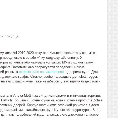
нок покупця
ому дизайні 2019-2020 року все більше використовують м'які
єр передпокою має або м'яку сидушку або спинку. У
кірозамінників або натуральної шкіри. М'які сидіння також
Д-ефект. Замовити або прорахувати передпокій можна
ий разом із
шафою купе на замовлення
з дверима купе. Для
дзеркало графіт. Стекло lacobel, фасады с дсп cleaf, egger,
я на замір шафи купе і вже незабаром у вас вдома буде стояти
мпанії Алька Меблі за вигідними цінами в мінімальні терміни.
ttich Top Line xl і суперсучасна нова система профілів Zola в
розсувних дверей. Корпус шафи купе зазвичай робиться з досп
ідкидні механізми з китайською фурнітурою або фурнітурою Blum.
дсп, так і фарбований мдф, а також скло дзеркала та lacobel