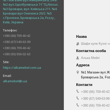
№1 Магазин вул.Жмеринська, 24-В.
№2 вул.Здолбунівська 7-Г ТЦ Novus.
№3 Бровари, вул. Київська 211. №4
Бровари вул Онікієнка 20/2. №5
с.Проліски, Броварська 2а, Fozzy.,
Київ, Україна
+380 (66) 709-40-42
+380 (67) 549-63-99
Шафи купе Кухні «
+380 (66) 709-40-42
+380 (93) 936-02-63
Алька Меблі
https://alkamebel.com.ua
№1 Магазин вул.Жм
Броварська 2а, Fozz
alkamebel@i.ua
+380 (66) 709-40-42
+380 (67) 549-63-99
+380 (66) 709-40-42