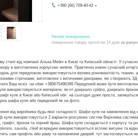
+380 (66) 709-40-42
повернення товару протягом 14 днів
за раху
у стилі від компанії Алька Меблі в Києві та Київській області. У сучасн
екору в виготовленні корпусних меблів. Практично кожен сучасний інтер'
идінь для передпокою використовується велика різноманітність тканин, ш
різними строчками, виготовлені з витичними декорами, які створюють 3
ати Ваш ескіз на viber +380675496399 Передпокій може бути виготовлен
пе використовуються матеріали, як-от дзеркало срібло, дзеркало бронза, 
шафі купе в Києві або Київській обл. на сьогодні дуже просто, запишітьс
гарна шафа купе або передпокій як на фото.
ння від виробника будь-якої складності. Шафи купе на замовлення від ко
 купе використовується 2 варіанти розсувних систем Верхнева система He
ь, графіт, бронза та чорний браш. Шафа купе складається з корпусу та 
sskrono, saviola, cleaf всередині використовуються всілякі висувні та в
тить сам профіль або раму та наповнення дверей: тут застосовується як 