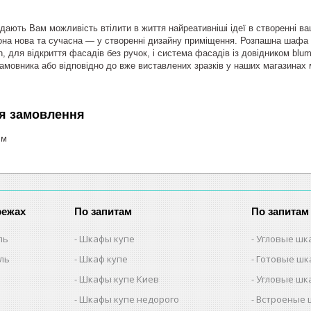
дають Вам можливість втілити в життя найреативніші ідеї в створенні ва
на нова та сучасна — у створенні дизайну приміщення. Розпашна шафа к
, для відкриття фасадів без ручок, і система фасадів із довідником blum
амовника або відповідно до вже виставлених зразків у наших магазинах м
я замовлення
.м
режах
По запитам
По запитам
ль
Шкафы купе
Угловые шк
ель
Шкаф купе
Готовые шк
Шкафы купе Киев
Угловые шк
Шкафы купе недорого
Встроеные 