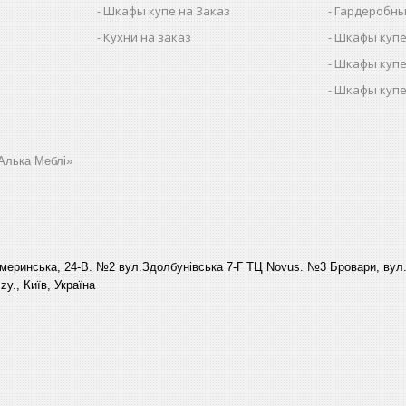
Шкафы купе на Заказ
Гардеробны
Кухни на заказ
Шкафы купе
Шкафы купе
Шкафы купе
Алька Меблі»
еринська, 24-В. №2 вул.Здолбунівська 7-Г ТЦ Novus. №3 Бровари, вул. 
y., Київ, Україна