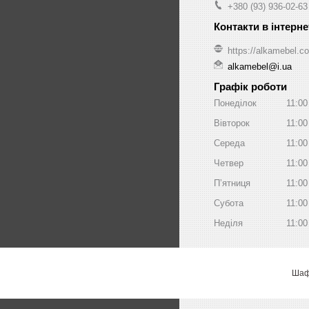
+380 (93) 936-02-63
https://alkamebel.c
alkamebel@i.ua
Графік роботи
Понеділок
11:00
Вівторок
11:00
Середа
11:00
Четвер
11:00
Пʼятниця
11:00
Субота
11:00
Неділя
11:00