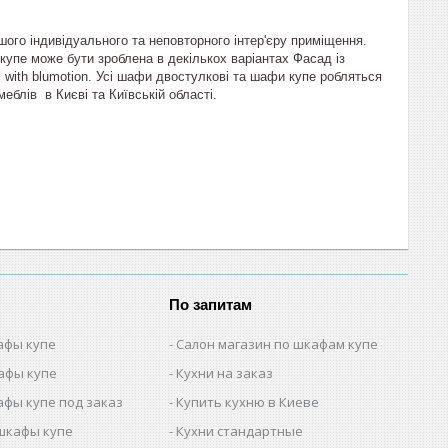
шого індивідуального та неповторного інтер'єру приміщення.
упе може бути зроблена в декількох варіантах Фасад із
 with blumotion. Усі шафи двостулкові та шафи купе робляться
еблів в Києві та Київській області.
По запитам
афы купе
Салон магазин по шкафам купе
афы купе
Кухни на заказ
афы купе под заказ
Купить кухню в Киеве
шкафы купе
Кухни стандартные