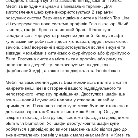
складності. Шафи купе на замовлення від компанії Алька
Меблі за вигідними цінами в мінімальні терміни. Для
виготовлення шаф купе використовується 2 варіанти
розсувних систем Верхнева підвісна система Hettich Top Line
xl і суперсучасна нова система профілів Zola в кольорі білий
глянець, графіт, бронза та чорний браш. Шафа купе
складається з корпусу та розсувних дверей. Корпус шафи
купе зазвичай робиться з досп kronospan, egger, swisskrono,
saviola, cleaf всередині використовуються всілякі висувні та
відкидні механізми з китайською фурнітурою або фурнітурою
Blum. Розсувна система містить сам профіль або раму та
наповнення дверей: тут застосовується як дсп, так і
фарбований мдф, а також скло дзеркала та lacobel скло.
Меблі на замовлення дають Вам можливість втілити в життя
найреативніші ідеї в створенні вашого індивідуального та
неповторного інтер'єру приміщення. Двостулкові шафи ще
вона — новий і сучасний напрям у створенні дизайну
приміщення. Розпашна шафа купе може бути виготовлена в
декількох варіантах Фасад із системою Blum Tip On, для
відкриття фасадів без ручок, і система фасадів із довідником
blum with blumotion. Усі шафи двостулкові та шафи купе
робляться відповідно до вимог замовника або відповідно до
вже виставлених зразків у наших магазинах меблів у Києві та