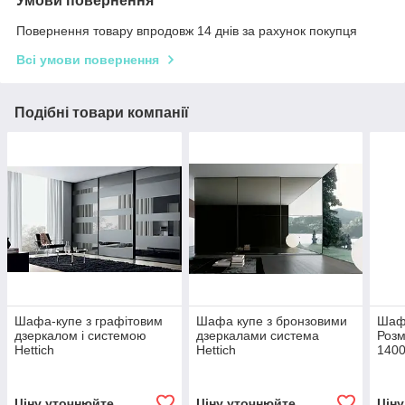
Умови повернення
Повернення товару впродовж 14 днів за рахунок покупця
Всі умови повернення
Подібні товари компанії
Шафа-купе з графітовим
Шафа купе з бронзовими
Шафа
дзеркалом і системою
дзеркалами система
Розм
Hettich
Hettich
1400
брау
Ціну уточнюйте
Ціну уточнюйте
Цін