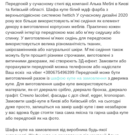
Передпокій у сучасному стилі від компанії Алька Меблі в Києві
та Київській області. Шафа купе білий мдф фарба з
верхньопідвісною системою hettich У сучасному дизайні 2020
року все більше використовують м'які сидіння як елемент
декору в виготовленні корпусних меблів. Практично кожен
сучасний інтер'єр передпокою має або м'яку сидушку або
спинку. У виготовленні м'яких сидінь для передпокою
використовується велика різноманітність тканин,
шкірозамінників або натуральної шкіри. М'які сидіння також
можуть бути прошиті різними строчками, виготовлені з
витичними декорами, які створюють 3Д-ефект. Замовити або
прорахувати передпокій можна телефоном або надіслати
Ваш ескіз на viber +380675496399 Передпокій може бути
виготовлений разом із
шафою купе на замовлення
з дверима
купе. Для виготовлення шафи купе використовуються
матеріали, як-от дзеркало срібло, дзеркало бронза, дзеркало
графіт. Стекло lacobel, фасады с дсп cleaf, egger, kronospan.
Замовити шафі-купе в Києві або Київській обл. на сьогодні
дуже просто, запишіться на замір шафі купе і вже незабаром
у вас вдома буде стояти така сама якісна та гарна шафа купе
або передпокій як на фото.
Шафа купе на замовлення від виробника будь-якої