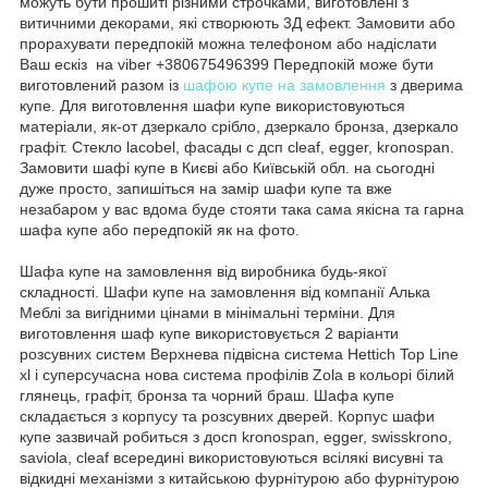
можуть бути прошиті різними строчками, виготовлені з
витичними декорами, які створюють 3Д ефект. Замовити або
прорахувати передпокій можна телефоном або надіслати
Ваш ескіз на viber +380675496399 Передпокій може бути
виготовлений разом із
шафою купе на замовлення
з дверима
купе. Для виготовлення шафи купе використовуються
матеріали, як-от дзеркало срібло, дзеркало бронза, дзеркало
графіт. Стекло lacobel, фасады с дсп cleaf, egger, kronospan.
Замовити шафі купе в Києві або Київській обл. на сьогодні
дуже просто, запишіться на замір шафи купе та вже
незабаром у вас вдома буде стояти така сама якісна та гарна
шафа купе або передпокій як на фото.
Шафа купе на замовлення від виробника будь-якої
складності. Шафи купе на замовлення від компанії Алька
Меблі за вигідними цінами в мінімальні терміни. Для
виготовлення шаф купе використовується 2 варіанти
розсувних систем Верхнева підвісна система Hettich Top Line
xl і суперсучасна нова система профілів Zola в кольорі білий
глянець, графіт, бронза та чорний браш. Шафа купе
складається з корпусу та розсувних дверей. Корпус шафи
купе зазвичай робиться з досп kronospan, egger, swisskrono,
saviola, cleaf всередині використовуються всілякі висувні та
відкидні механізми з китайською фурнітурою або фурнітурою