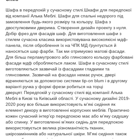
Шафа в передпокій у сучасному стилі.Шкафи для передпокої
від компанії Алька Меблі. Шафи для спальні недорого під
замовлення будь-якого розміру та кольору. Шафа з
двостулковими дверима. Створення дизайн проекту з нуля.
Добір фрез для фасадів шаф. Для виготовлення шафи з
стилем сучасна класика використовувана високоякісні мдф-
панела, після оброблення їх на ЧПК МД ґрунтується й
наносяться шар фарби. Так ми отримуємо матові фасади.
Для більш перламутрового або глянсового кольору фарбовані
фасади мдф обробляються лаком. Шафи в сучасному стилі
виготовляються зазвичай із фасадами гладкими та
глянсовими. Зазвичай на фасадах немає ручок, двері
відчиняються за допомогою системи tip-on blum і в другому
варіанті ручка у формі фрези робиться на торці
дверцят. Передпокій у сучасному стилі від компанії Алька
Меблі в Києві та Київській області. У сучасному дизайні 2019-
2020 року все більше використовують м'які сидіння як
елемент декору в виготовленні корпусних меблів. Практично
кожен сучасний інтер'єр передпокою має або м'яку сидушку
або спинку. У виготовленні м'яких сидінь для передпокою
використовується велика різноманітність тканин,
шкірозамінників або натуральної шкіри. М'які сидіння також