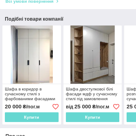
Всі умови повернення
Подібні товари компанії
Шафа в коридор в
Шафа двостулкової білі
Шаф
сучасному стилі з
фасади мдф у сучасному
розп
фарбованими фасадами
стилі під замовлення
суча
мдф
корпус під дерево
фас
20 000
25 000
25 
₴/пог.м
від
₴/пог.м
Купити
Купити