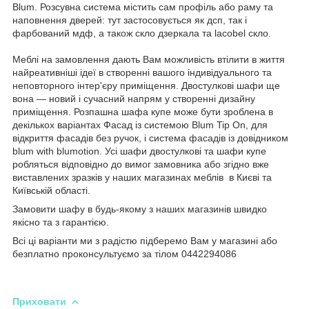
Blum. Розсувна система містить сам профіль або раму та
наповнення дверей: тут застосовується як дсп, так і
фарбований мдф, а також скло дзеркала та lacobel скло.
Меблі на замовлення дають Вам можливість втілити в життя
найреативніші ідеї в створенні вашого індивідуального та
неповторного інтер'єру приміщення. Двостулкові шафи ще
вона — новий і сучасний напрям у створенні дизайну
приміщення. Розпашна шафа купе може бути зроблена в
декількох варіантах Фасад із системою Blum Tip On, для
відкриття фасадів без ручок, і система фасадів із довідником
blum with blumotion. Усі шафи двостулкові та шафи купе
робляться відповідно до вимог замовника або згідно вже
виставлених зразків у наших магазинах меблів в Києві та
Київській області.
Замовити шафу в будь-якому з наших магазинів швидко
якісно та з гарантією.
Всі ці варіанти ми з радістю підберемо Вам у магазині або
безплатно проконсультуємо за тілом 0442294086
Приховати