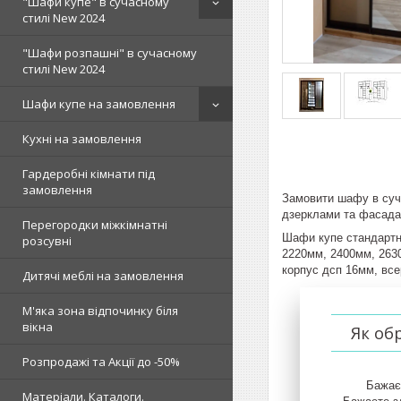
"Шафи купе" в сучасному
стилі New 2024
"Шафи розпашні" в сучасному
стилі New 2024
Шафи купе на замовлення
Кухні на замовлення
Гардеробні кімнати під
замовлення
Замовити шафу в суча
дзерклами та фасадам
Перегородки міжкімнатні
Шафи купе стандартни
розсувні
2220мм, 2400мм, 2630
корпус дсп 16мм, все
Дитячі меблі на замовлення
М'яка зона відпочинку біля
вікна
Як об
Розпродажі та Акції до -50%
Бажає
Матеріали. Каталоги.