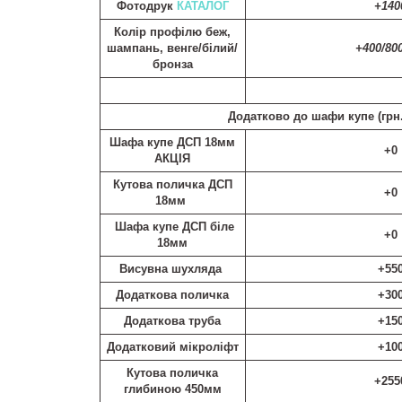
Фотодрук
КАТАЛОГ
+140
Колір профілю беж,
шампань, венге/білий/
+400/80
бронза
Додатково до шафи купе (
грн
Шафа купе ДСП 18мм
+0
АКЦІЯ
Кутова поличка ДСП
+0
18мм
Шафа купе ДСП біле
+0
18мм
Висувна шухляда
+55
Додаткова поличка
+30
Додаткова труба
+15
Додатковий мікроліфт
+10
Кутова поличка
+255
глибиною 450мм