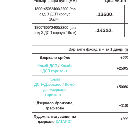
Розмір шафи купе (мм)
Ціна АКЦІЯ 
1800*450*2400/2200
(фа
̶1̶3̶6̶0̶0̶
сад 3 ДСП корпус
16мм)
1800*600*2400/2200
(фа
̶1̶4̶3̶0̶0̶
сад 3 ДСП корпус 16мм)
Варіанти фасадів +
за 1 двері (г
Дзеркало срібло
+50
Комбі ДСП
/
Комби
+250/
ДСП горизонт
Комбі
ДСП+Дзеркало
/
Комбі
+500/
дсп+зеркало
горизонт
Дзеркало бронзове,
+110
графітове
Художнє матування на
+90
дзеркало
КАТАЛОГ