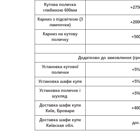
Кутова поличка
+275
глибиною 600мм
Карниз з підсвіткою (3
+200
лампочки)
Карниз на кутову
+50
поличку
Додатково до замовлення (
грн
Установка кутової
+5
полички
Установка шафи купе
+5
Установка поличок і
+5
шухляд
Доставка шафи купе
+40
Київ, Бровари
Доставка шафи купе
дог.
Київская обл.