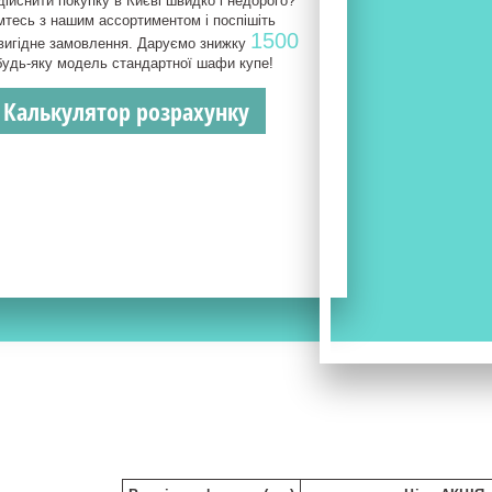
ійснити покупку в Києві швидко і недорого?
тесь з нашим ассортиментом і поспішіть
1500
вигідне замовлення. Даруємо знижку
будь-яку модель стандартної шафи купе!
 Калькулятор розрахунку