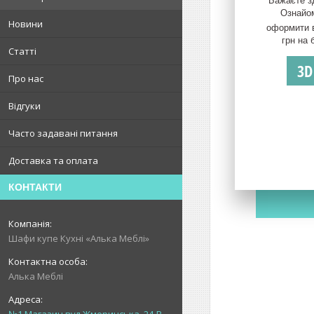
Бажаєте зд
Ознайом
Новини
оформити 
грн на 
Статті
3D
Про нас
Відгуки
Часто задавані питання
Доставка та оплата
КОНТАКТИ
Шафи купе Кухні «Алька Меблі»
Алька Меблі