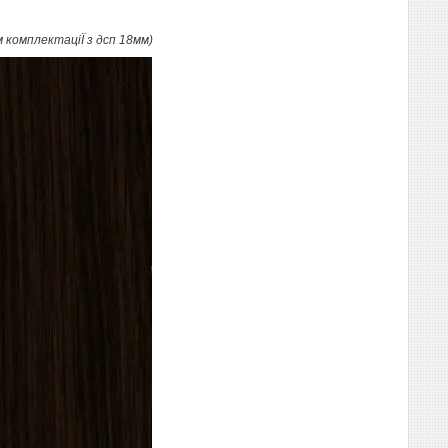
м комплектаціЇ з дсп 18мм)