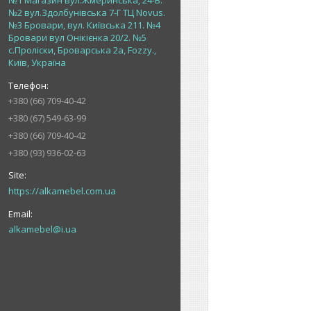
№1 Магазин вул.Жмеринська, 24-В.
№2 вул.Здолбунівська 7-Г ТЦ Novus.
№3 Бровари, вул. Київська 211. №4
Бровари вул Онікієнка 20/2. №5
с.Проліски, Броварська 2а, Fozzy.,
Київ, Україна
+380 (66) 709-40-42
+380 (67) 549-63-99
+380 (66) 709-40-42
+380 (93) 936-02-63
https://alkamebel.com.ua
alkamebel@i.ua