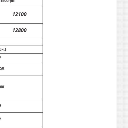
-1500грн!
12100
12800
рн.)
0
550
600
0
0