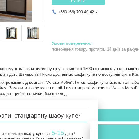
+380 (66) 709-40-42
повернення товару протягом 14 днів
за раху
сному стилі за мінімальну ціну зі знижкою 1500 грн можна у нас в магази
и з дсп. Швидко та Якісно доставимо шафи купе по доступній ціні в Києв
х розмірів від компанії "Алька Меблі". Готові шафи купе мають такі габ
мм. Замовити шафу купе на сайті або в мережі магазинів "Алька Меблі" в
редині труби і полички, без шухляд.
рати стандартну шафу-купе?
5-15
те отримати шафу-купе за
днів?