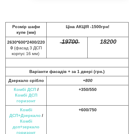
Розмір шафи
Ціна АКЦІЯ -1500грн!
купе (мм)
̶1̶9̶7̶0̶0̶
18200
2630*600*2400/220
0
(фасад 3 ДСП
корпус 16 мм)
Варіанти фасадів +
за 1 двері (грн.)
Дзеркало срібло
+800
Комбі ДСП
/
+350/550
Комбі ДСП
горизонт
Комбі
+600/750
ДСП+Дзеркало
/
Комбі
дсп+зеркало
горизонт