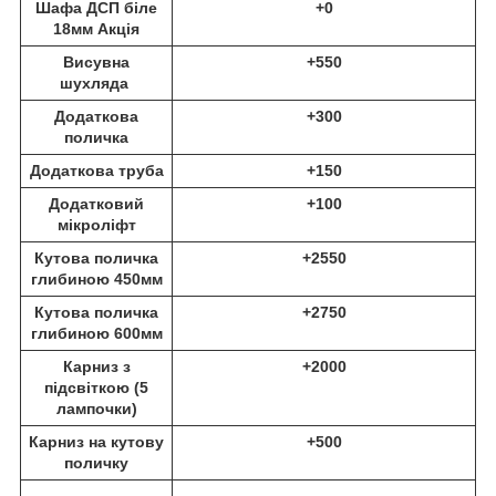
Шафа ДСП біле
+0
18мм Акція
Висувна
+550
шухляда
Додаткова
+300
поличка
Додаткова труба
+150
Додатковий
+100
мікроліфт
Кутова поличка
+2550
глибиною 450мм
Кутова поличка
+2750
глибиною 600мм
Карниз з
+2000
підсвіткою (5
лампочки)
Карниз на кутову
+500
поличку