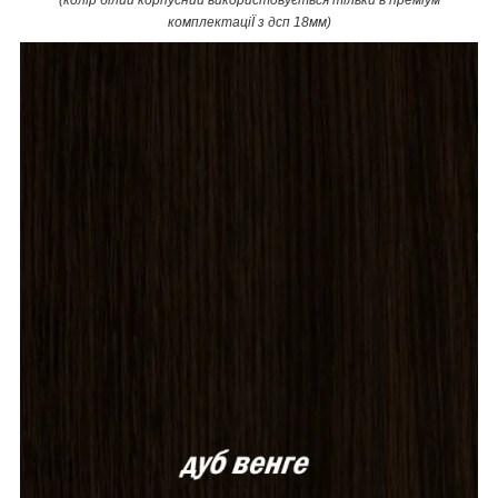
комплектаціЇ з дсп 18мм)