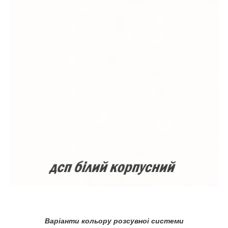
Варіанти кольору розсувноі системи