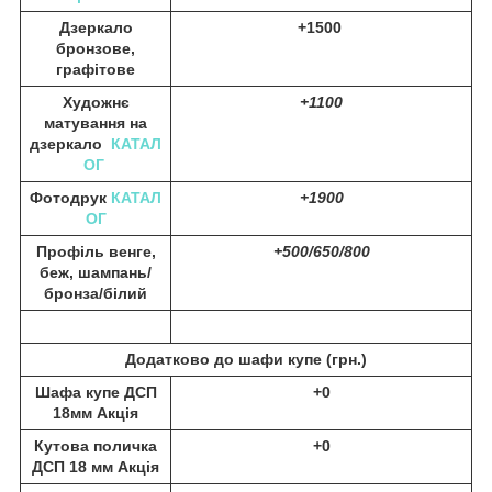
Дзеркало
+1500
бронзове,
графітове
Художнє
+1100
матування на
дзеркало
КАТАЛ
ОГ
Фотодрук
КАТАЛ
+1900
ОГ
Профіль венге,
+500/650/800
беж, шампань/
бронза/білий
Додатково до шафи купе (
грн.)
Шафа купе ДСП
+0
18мм Акція
Кутова поличка
+0
ДСП 18 мм Акція