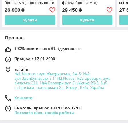
бронза мат, профіль венге
фасад бронза мат,
світ
глянець. Розмір
профіль бронза мат.
мат,
26 900
29 450
27 
₴
₴
2626*600*2400
Розмір 2626*600*2400
Розм
Купити
Купити
Про нас
100% позитивних з 81 відгука за рік
Працює з 17.01.2009
м. Київ
№1 Магазин вул.Жмеринська, 24-В. №2
вул.Здолбунівська 7-Г ТЦ Novus. №3 Бровари, вул.
Київська 211. №4 Бровари вул Онікієнка 20/2. №5
с.Проліски, Броварська 2а, Fozzy., Київ, Україна
Контакти
Сьогодні працює з 11:00 до 17:00
Показати весь графік роботи