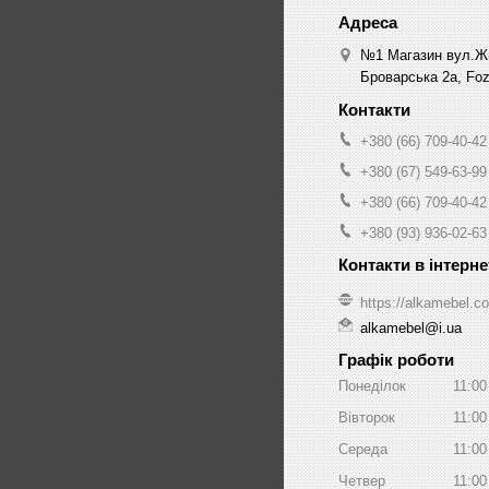
№1 Магазин вул.Жм
Броварська 2а, Fozz
+380 (66) 709-40-42
+380 (67) 549-63-99
+380 (66) 709-40-42
+380 (93) 936-02-63
https://alkamebel.c
alkamebel@i.ua
Графік роботи
Понеділок
11:00
Вівторок
11:00
Середа
11:00
Четвер
11:00