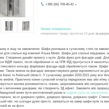
+380 (66) 709-40-42
повернення товару протягом 14 днів
за раху
шну в нішу на замовлення. Шафа розпашна в сучасному стилі на замовл
и для спальні від компанії Алька Меблі. Шафи для спальні вбудовані, н
ма. Створення дизайн проекту з нуля. Добір фрез для фасадів шаф. Дл
сні МДФ панелі, після оброблення їх на ЧПК МД ґрунтується й наносять
глянсового кольору фарбовані фасади мдф обробляються лаком. Шафи в
ми. Також можна на фасадах використовувати двері відчиняються за допо
в Києві та Київській області. У сучасному дизайні 2020-2021 року все бі
их меблів. Практично кожен сучасний інтер'єр передпокою має або м'яку 
вується велика різноманітність тканин, шкірозамінників або натуральної 
ні з витичними декорами, які створюють 3Д ефект. Замовити або прорах
Передпокій може бути виготовлений разом із
шафою купе на замовлення
ріали, як-от дзеркало срібло, дзеркало бронза, дзеркало графіт. Стекло
ській обл. на сьогодні дуже просто, запишіться на замір шафи купе та вж
окій як на фото.