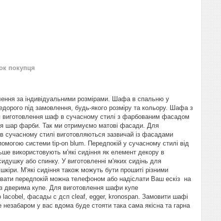
нок покупця
ення за індивідуальними розмірами. Шафа в спальню у
едорого під замовлення, будь-якого розміру та кольору. Шафа з
я виготовлення шаф в сучасному стилі з фарбованим фасадом
ся шар фарби. Так ми отримуємо матові фасади. Для
 сучасному стилі виготовляються зазвичай із фасадами
могою системи tip-on blum. Передпокій у сучасному стилі від
льше використовують м'які сидіння як елемент декору в
сидушку або спинку. У виготовленні м'яких сидінь для
шкіри. М'які сидіння також можуть бути прошиті різними
увати передпокій можна телефоном або надіслати Ваш ескіз на
з дверима купе. Для виготовлення шафи купе
 lacobel, фасады с дсп cleaf, egger, kronospan. Замовити шафі
е незабаром у вас вдома буде стояти така сама якісна та гарна