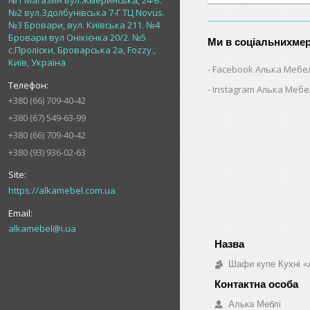
№1 Магазин вул.Жмеринська, 24-В.
№2 вул.Здолбунівська 7-Г ТЦ Novus.
№3 Бровари, вул. Київська 211. №4
Бровари вул Онікієнка 20/2. №5
Ми в соціальнихме
с.Проліски, Броварська 2а, Fozzy.,
Київ, Україна
Facebook Алька Мебе
Instagram Алька Меб
+380 (66) 709-40-42
+380 (67) 549-63-99
+380 (66) 709-40-42
+380 (93) 936-02-63
https://alkamebel.com.ua
alkamebel@i.ua
Шафи купе Кухні «
Алька Меблі