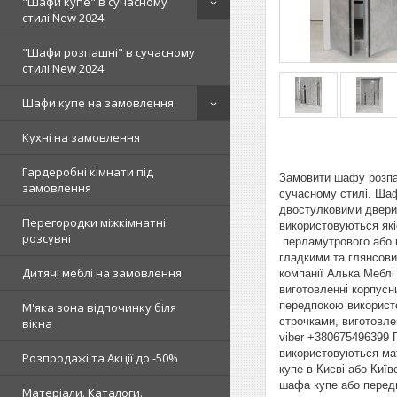
"Шафи купе" в сучасному
стилі New 2024
"Шафи розпашні" в сучасному
стилі New 2024
Шафи купе на замовлення
Кухні на замовлення
Гардеробні кімнати під
Замовити шафу розпа
замовлення
сучасному стилі. Шаф
двостулковими двери
Перегородки міжкімнатні
використовуються які
розсувні
перламутрового або 
гладкими та глянсови
Дитячі меблі на замовлення
компанії Алька Меблі 
виготовленні корпусн
передпокою використо
М'яка зона відпочинку біля
строчками, виготовле
вікна
viber +380675496399 
використовуються мате
Розпродажі та Акції до -50%
купе в Києві або Київ
шафа купе або передп
Матеріали. Каталоги.