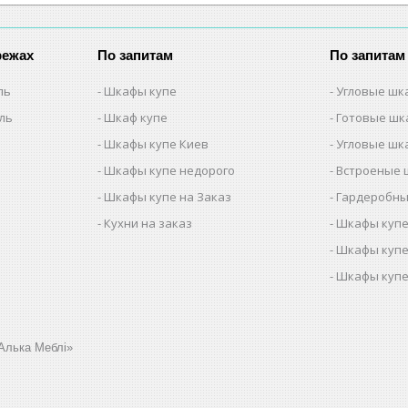
режах
По запитам
По запитам
ль
Шкафы купе
Угловые шк
ель
Шкаф купе
Готовые шк
Шкафы купе Киев
Угловые шк
Шкафы купе недорого
Встроеные 
Шкафы купе на Заказ
Гардеробны
Кухни на заказ
Шкафы купе
Шкафы купе
Шкафы купе
Алька Меблі»