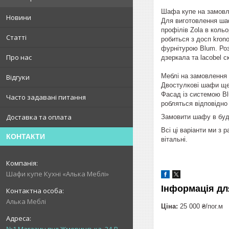
Шафа купе на замовле
Новини
Для виготовлення шаф
профілів Zola в коль
Статті
робиться з досп krono
фурнітурою Blum. Роз
Про нас
дзеркала та lacobel с
Меблі на замовлення 
Відгуки
Двостулкові шафи ще 
Фасад із системою Bl
Часто задавані питання
робляться відповідно 
Доставка та оплата
Замовити шафу в будь
Всі ці варіанти ми з
КОНТАКТИ
вітальні.
Шафи купе Кухні «Алька Меблі»
Інформація дл
Алька Меблі
Ціна:
25 000 ₴/пог.м