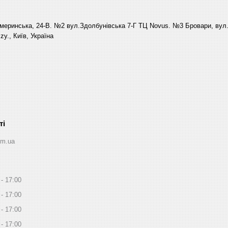
еринська, 24-В. №2 вул.Здолбунівська 7-Г ТЦ Novus. №3 Бровари, вул. 
y., Київ, Україна
om.ua
17:00
17:00
17:00
17:00