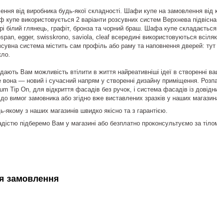
ння від виробника будь-якої складності. Шафи купе на замовлення від ко
 купе використовується 2 варіанти розсувних систем Верхнева підвісна с
орі білий глянець, графіт, бронза та чорний браш. Шафа купе складаєтьс
span, egger, swisskrono, saviola, cleaf всередині використовуються всіля
сувна система містить сам профіль або раму та наповнення дверей: тут 
кло.
дають Вам можливість втілити в життя найреативніші ідеї в створенні ва
вона — новий і сучасний напрям у створенні дизайну приміщення. Розп
um Tip On, для відкриття фасадів без ручок, і система фасадів із довідн
до вимог замовника або згідно вже виставлених зразків у наших магазина
-якому з наших магазинів швидко якісно та з гарантією.
 радістю підберемо Вам у магазині або безплатно проконсультуємо за ті
я замовлення