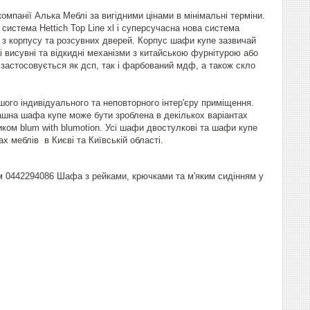
мпанії Алька Меблі за вигідними цінами в мінімальні терміни.
истема Hettich Top Line xl і суперсучасна нова система
я з корпусу та розсувних дверей. Корпус шафи купе зазвичай
кі висувні та відкидні механізми з китайською фурнітурою або
застосовується як дсп, так і фарбований мдф, а також скло
шого індивідуального та неповторного інтер'єру приміщення.
ашна шафа купе може бути зроблена в декількох варіантах
иком blum with blumotion. Усі шафи двостулкові та шафи купе
х меблів в Києві та Київській області.
лом 0442294086 Шафа з рейками, крючками та м'яким сидінням у