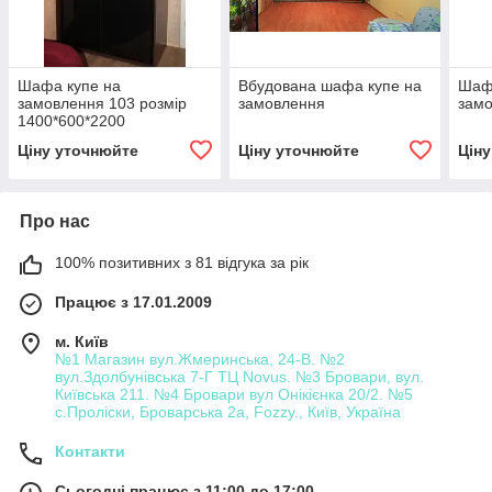
Шафа купе на
Вбудована шафа купе на
Шафа
замовлення 103 розмір
замовлення
замо
1400*600*2200
Ціну уточнюйте
Ціну уточнюйте
Цін
Про нас
100% позитивних з 81 відгука за рік
Працює з 17.01.2009
м. Київ
№1 Магазин вул.Жмеринська, 24-В. №2
вул.Здолбунівська 7-Г ТЦ Novus. №3 Бровари, вул.
Київська 211. №4 Бровари вул Онікієнка 20/2. №5
с.Проліски, Броварська 2а, Fozzy., Київ, Україна
Контакти
Сьогодні працює з 11:00 до 17:00