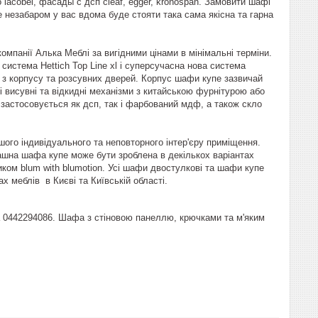
 lacobel, фасады с дсп cleaf, egger, kronospan. Замовити шафі
е незабаром у вас вдома буде стояти така сама якісна та гарна
мпанії Алька Меблі за вигідними цінами в мінімальні терміни.
истема Hettich Top Line xl і суперсучасна нова система
я з корпусу та розсувних дверей. Корпус шафи купе зазвичай
кі висувні та відкидні механізми з китайською фурнітурою або
застосовується як дсп, так і фарбований мдф, а також скло
шого індивідуального та неповторного інтер'єру приміщення.
ашна шафа купе може бути зроблена в декількох варіантах
иком blum with blumotion. Усі шафи двостулкові та шафи купе
х меблів в Києві та Київській області.
ла 0442294086. Шафа з стіновою панеллю, крючками та м'яким