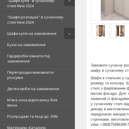
"Шафи купе" в сучасному
стилі New 2024
"Шафи розпашні" в сучасному
стилі New 2024
Шафи купе на замовлення
Кухні на замовлення
Гардеробні кімнати під
замовлення
Замовити сучасну роз
шафу в сучасному сти
Перегородки міжкімнатні
розсувні
Шафа в спальню у суч
розміру та кольору.
стилі з фарбованим ф
Дитячі меблі на замовлення
матові фасади. Для 
зазвичай із фасадами
М'яка зона відпочинку біля
у сучасному стилі від
вікна
декору в виготовленн
передпокою використо
Розпродажі та Акції до -50%
строчками, виготовле
viber +380675496399 
Матеріали. Каталоги.