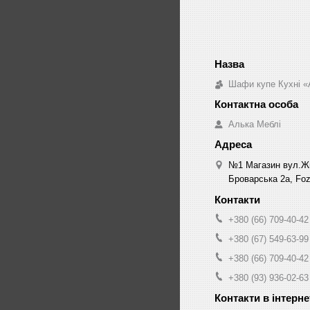
Шафи купе Кухні «
Алька Меблі
№1 Магазин вул.Жм
Броварська 2а, Fozz
+380 (66) 709-40-42
+380 (67) 549-63-99
+380 (66) 709-40-42
+380 (93) 936-02-63