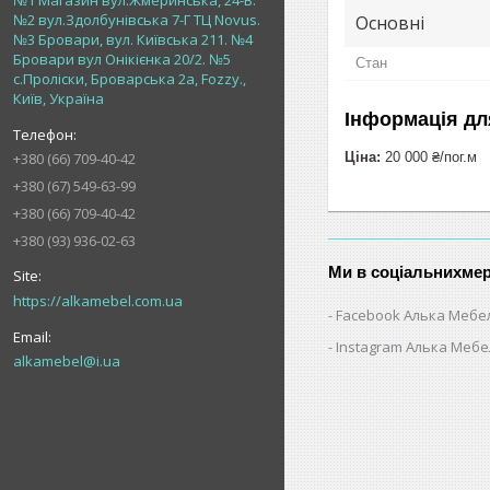
№1 Магазин вул.Жмеринська, 24-В.
№2 вул.Здолбунівська 7-Г ТЦ Novus.
Основні
№3 Бровари, вул. Київська 211. №4
Бровари вул Онікієнка 20/2. №5
Стан
с.Проліски, Броварська 2а, Fozzy.,
Київ, Україна
Інформація дл
Ціна:
20 000 ₴/пог.м
+380 (66) 709-40-42
+380 (67) 549-63-99
+380 (66) 709-40-42
+380 (93) 936-02-63
Ми в соціальнихме
https://alkamebel.com.ua
Facebook Алька Мебе
Instagram Алька Меб
alkamebel@i.ua