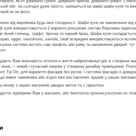
ріали, як-от дзеркало срібло, дзеркало бронза, дзеркало графіт. Стекло
ській обл. на сьогодні дуже просто, запишіться на замір шафи купе та вж
окій як на фото.
ння від виробника будь-якої складності. Шафи купе на замовлення від ко
 купе використовується 2 варіанти розсувних систем Верхнева підвісна с
орі білий глянець, графіт, бронза та чорний браш. Шафа купе складаєтьс
span, egger, swisskrono, saviola, cleaf всередині використовуються всіля
сувна система містить сам профіль або раму та наповнення дверей: тут 
кло.
дають Вам можливість втілити в життя найреативніші ідеї в створенні ва
вона — новий і сучасний напрям у створенні дизайну приміщення. Розп
um Tip On, для відкриття фасадів без ручок, і система фасадів із довідн
до вимог замовника або згідно вже виставлених зразків у наших магазина
-якому з наших магазинів швидко якісно та з гарантією.
 радістю підберемо Вам у магазині, або безплатно проконсультуємо по ті
и