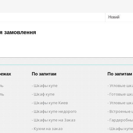
Новий
я замовлення
режах
По запитам
По запитам
ль
Шкафы купе
Угловые шк
ель
Шкаф купе
Готовые шк
Шкафы купе Киев
Угловые шк
Шкафы купе недорого
Встроеные 
Шкафы купе на Заказ
Гардеробны
Кухни на заказ
Шкафы купе