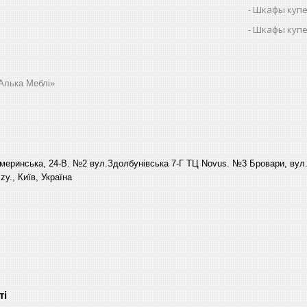
Шкафы купе
Шкафы купе
Алька Меблі»
еринська, 24-В. №2 вул.Здолбунівська 7-Г ТЦ Novus. №3 Бровари, вул. 
y., Київ, Україна