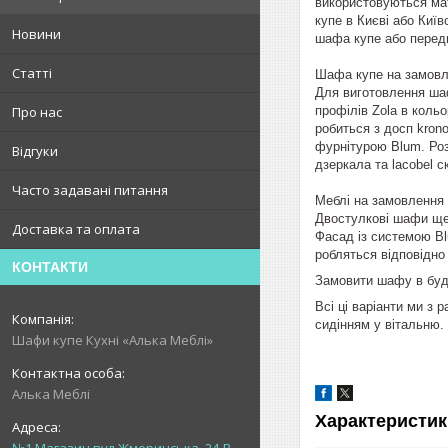
використовуються мате
купе в Києві або Київ
Новини
шафа купе або передп
Статті
Шафа купе на замовле
Для виготовлення шаф
профілів Zola в коль
Про нас
робиться з досп krono
фурнітурою Blum. Роз
Відгуки
дзеркала та lacobel с
Часто задавані питання
Меблі на замовлення 
Двостулкові шафи ще 
Доставка та оплата
Фасад із системою Bl
робляться відповідно 
КОНТАКТИ
Замовити шафу в будь
Всі ці варіанти ми з
сидінням у вітальню.
Шафи купе Кухні «Алька Меблі»
Алька Меблі
Характеристик