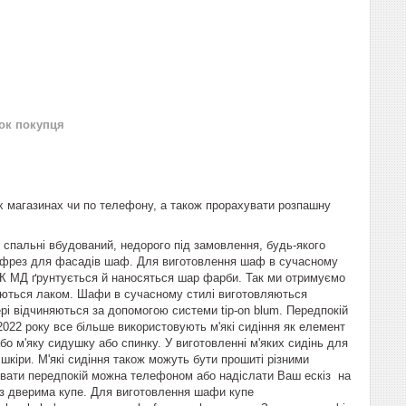
нок покупця
х магазинах чи по телефону, а також прорахувати розпашну
спальні вбудований, недорого під замовлення, будь-якого
р фрез для фасадів шаф. Для виготовлення шаф в сучасному
ПК МД ґрунтується й наносяться шар фарби. Так ми отримуємо
ються лаком. Шафи в сучасному стилі виготовляються
і відчиняються за допомогою системи tip-on blum. Передпокій
 2022 року все більше використовують м'які сидіння як елемент
бо м'яку сидушку або спинку. У виготовленні м'яких сидінь для
шкіри. М'які сидіння також можуть бути прошиті різними
увати передпокій можна телефоном або надіслати Ваш ескіз на
з дверима купе. Для виготовлення шафи купе