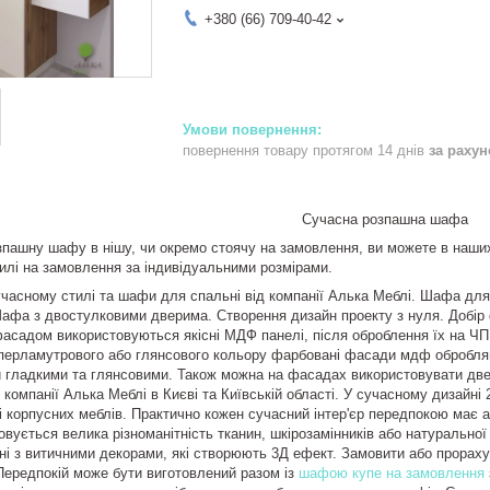
+380 (66) 709-40-42
повернення товару протягом 14 днів
за раху
Сучасна розпашна шафа
пашну шафу в нішу, чи окремо стоячу на замовлення, ви можете в наши
лі на замовлення за індивідуальними розмірами.
асному стилі та шафи для спальні від компанії Алька Меблі. Шафа для 
 Шафа з двостулковими дверима. Створення дизайн проекту з нуля. Добі
асадом використовуються якісні МДФ панелі, після оброблення їх на Ч
перламутрового або глянсового кольору фарбовані фасади мдф обробля
 гладкими та глянсовими. Також можна на фасадах використовувати двер
 компанії Алька Меблі в Києві та Київській області. У сучасному дизайні
і корпусних меблів. Практично кожен сучасний інтер'єр передпокою має а
вується велика різноманітність тканин, шкірозамінників або натуральної 
ні з витичними декорами, які створюють 3Д ефект. Замовити або прорах
Передпокій може бути виготовлений разом із
шафою купе на замовлення