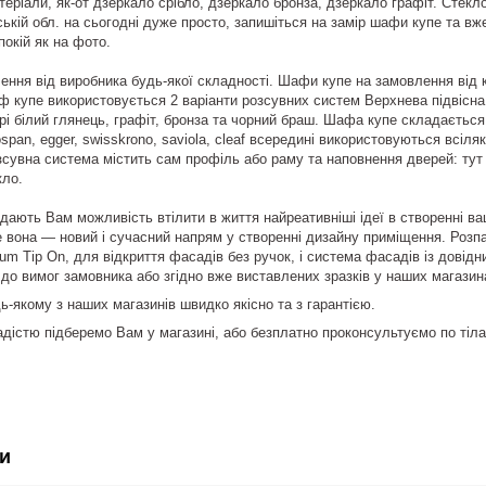
ріали, як-от дзеркало срібло, дзеркало бронза, дзеркало графіт. Стекло
ській обл. на сьогодні дуже просто, запишіться на замір шафи купе та вж
окій як на фото.
ння від виробника будь-якої складності. Шафи купе на замовлення від ко
 купе використовується 2 варіанти розсувних систем Верхнева підвісна с
орі білий глянець, графіт, бронза та чорний браш. Шафа купе складаєтьс
span, egger, swisskrono, saviola, cleaf всередині використовуються всіля
сувна система містить сам профіль або раму та наповнення дверей: тут 
кло.
дають Вам можливість втілити в життя найреативніші ідеї в створенні ва
вона — новий і сучасний напрям у створенні дизайну приміщення. Розп
um Tip On, для відкриття фасадів без ручок, і система фасадів із довідн
до вимог замовника або згідно вже виставлених зразків у наших магазина
-якому з наших магазинів швидко якісно та з гарантією.
 радістю підберемо Вам у магазині, або безплатно проконсультуємо по ті
и