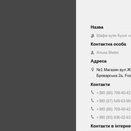
Шафи купе Кухні «
Алька Меблі
№1 Магазин вул.Жм
Броварська 2а, Fozz
+380 (66) 709-40-42
+380 (67) 549-63-99
+380 (66) 709-40-42
+380 (93) 936-02-63