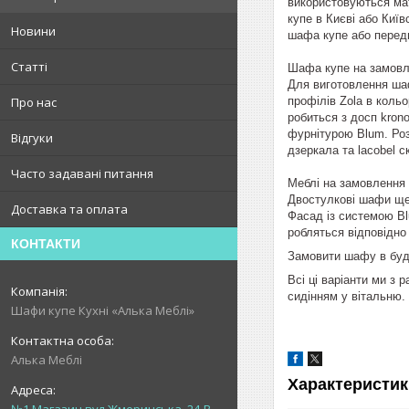
використовуються мате
купе в Києві або Київ
Новини
шафа купе або передп
Статті
Шафа купе на замовле
Для виготовлення шаф
профілів Zola в коль
Про нас
робиться з досп krono
фурнітурою Blum. Роз
Відгуки
дзеркала та lacobel с
Часто задавані питання
Меблі на замовлення 
Двостулкові шафи ще 
Доставка та оплата
Фасад із системою Bl
робляться відповідно 
КОНТАКТИ
Замовити шафу в будь
Всі ці варіанти ми з
сидінням у вітальню.
Шафи купе Кухні «Алька Меблі»
Алька Меблі
Характеристик