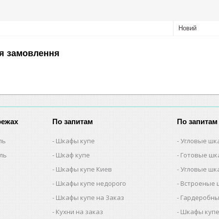
Новий
я замовлення
режах
По запитам
По запитам
ль
Шкафы купе
Угловые шк
ель
Шкаф купе
Готовые шк
Шкафы купе Киев
Угловые шк
Шкафы купе недорого
Встроеные 
Шкафы купе на Заказ
Гардеробны
Кухни на заказ
Шкафы купе