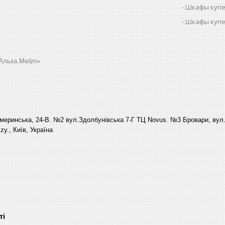
Шкафы купе
Шкафы купе
Алька Меблі»
еринська, 24-В. №2 вул.Здолбунівська 7-Г ТЦ Novus. №3 Бровари, вул. 
y., Київ, Україна