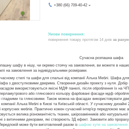
+380 (66) 709-40-42
повернення товару протягом 14 днів
за раху
Сучасна розпашна шафа
пашну шафу в нішу, чи окремо стоячу на замовлення, ви можете в наши
лі на замовлення за індивідуальними розмірами.
асному стилі та шафи для спальні від компанії Алька Меблі. Шафа для 
 Шафа з двостулковими дверима. Створення дизайн проекту з нуля. Добі
асадом використовуються якісні МДФ панелі, після оброблення їх на Ч
перламутрового або глянсового кольору фарбовані фасади мдф обробля
 гладкими та глянсовими. Також можна на фасадах використовувати двер
 компанії Алька Меблі в Києві та Київській області. У сучасному дизайні
і корпусних меблів. Практично кожен сучасний інтер'єр передпокою має а
вується велика різноманітність тканин, шкірозамінників або натуральної 
ні з витичними декорами, які створюють 3Д ефект. Замовити або прорах
Передпокій може бути виготовлений разом із
шафою купе на замовлення