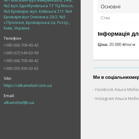
№1 Магазин вул.Жмеринська, 24-В.
№2 вул.Здолбунівська 7-Г ТЦ Novus.
Основні
№3 Бровари, вул. Київська 211. №4
Бровари вул Онікієнка 20/2. №5
Стан
с.Проліски, Броварська 2а, Fozzy.,
Київ, Україна
Інформація дл
Ціна:
20 000 ₴/пог.м
+380 (66) 709-40-42
+380 (67) 549-63-99
+380 (66) 709-40-42
+380 (93) 936-02-63
Ми в соціальнихме
https://alkamebel.com.ua
Facebook Алька Мебе
Instagram Алька Меб
alkamebel@i.ua