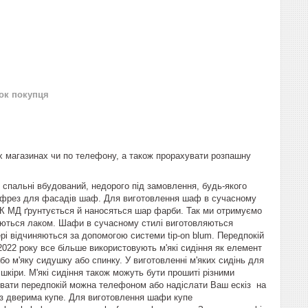
нок покупця
х магазинах чи по телефону, а також прорахувати розпашну
спальні вбудований, недорого під замовлення, будь-якого
р фрез для фасадів шаф. Для виготовлення шаф в сучасному
ПК МД ґрунтується й наносяться шар фарби. Так ми отримуємо
ються лаком. Шафи в сучасному стилі виготовляються
і відчиняються за допомогою системи tip-on blum. Передпокій
 2022 року все більше використовують м'які сидіння як елемент
бо м'яку сидушку або спинку. У виготовленні м'яких сидінь для
шкіри. М'які сидіння також можуть бути прошиті різними
увати передпокій можна телефоном або надіслати Ваш ескіз на
з дверима купе. Для виготовлення шафи купе