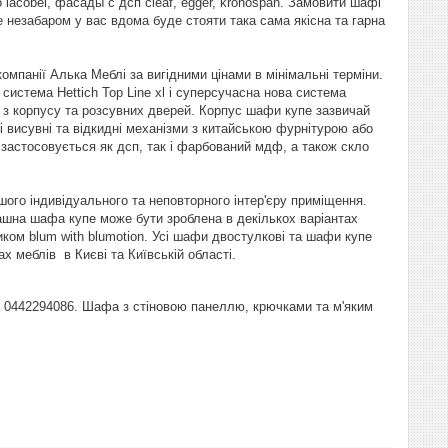
 lacobel, фасады с дсп cleaf, egger, kronospan. Замовити шафі
е незабаром у вас вдома буде стояти така сама якісна та гарна
мпанії Алька Меблі за вигідними цінами в мінімальні терміни.
истема Hettich Top Line xl і суперсучасна нова система
я з корпусу та розсувних дверей. Корпус шафи купе зазвичай
кі висувні та відкидні механізми з китайською фурнітурою або
застосовується як дсп, так і фарбований мдф, а також скло
шого індивідуального та неповторного інтер'єру приміщення.
ашна шафа купе може бути зроблена в декількох варіантах
иком blum with blumotion. Усі шафи двостулкові та шафи купе
х меблів в Києві та Київській області.
ла 0442294086. Шафа з стіновою панеллю, крючками та м'яким