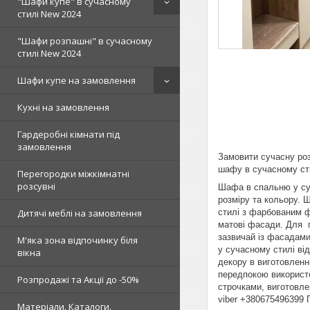
"Шафи купе" в сучасному
стилі New 2024
"Шафи розпашні" в сучасному
стилі New 2024
Шафи купе на замовлення
Кухні на замовлення
Гардеробні кімнати під
замовлення
Замовити сучасну роз
шафу в сучасному сти
Перегородки міжкімнатні
розсувні
Шафа в спальню у суч
розміру та кольору.
стилі з фарбованим ф
Дитячі меблі на замовлення
матові фасади. Для 
зазвичай із фасадами
М'яка зона відпочинку біля
у сучасному стилі від
вікна
декору в виготовленн
передпокою використо
Розпродажі та Акції до -50%
строчками, виготовле
viber +380675496399 
Матеріали. Каталоги.