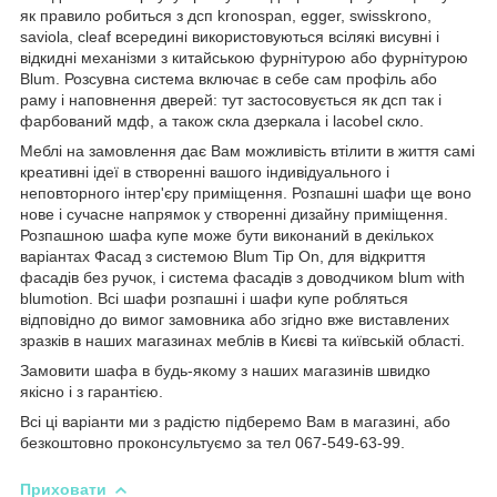
як правило робиться з дсп kronospan, egger, swisskrono,
saviola, cleaf всередині використовуються всілякі висувні і
відкидні механізми з китайською фурнітурою або фурнітурою
Blum. Розсувна система включає в себе сам профіль або
раму і наповнення дверей: тут застосовується як дсп так і
фарбований мдф, а також скла дзеркала і lacobel скло.
Меблі на замовлення дає Вам можливість втілити в життя самі
креативні ідеї в створенні вашого індивідуального і
неповторного інтер'єру приміщення. Розпашні шафи ще воно
нове і сучасне напрямок у створенні дизайну приміщення.
Розпашною шафа купе може бути виконаний в декількох
варіантах Фасад з системою Blum Tip On, для відкриття
фасадів без ручок, і система фасадів з доводчиком blum with
blumotion. Всі шафи розпашні і шафи купе робляться
відповідно до вимог замовника або згідно вже виставлених
зразків в наших магазинах меблів в Києві та київській області.
Замовити шафа в будь-якому з наших магазинів швидко
якісно і з гарантією.
Всі ці варіанти ми з радістю підберемо Вам в магазині, або
безкоштовно проконсультуємо за тел 067-549-63-99.
Приховати