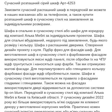
Сучасний розпашний сірий шкаф Арт-4253
Замовити сучасний распашний шкаф в передпокій ви можете
в наших магазинах або за телефоном, а також купити
розпашний шкаф в сучасному стилі на замовлення за
індивідуальними розмірами.
Шафа в спальню в сучасному стилі або шафи для коридору
від компанії Алька Меблі за індивідуальним проектом. Шафа
для спальні вбудований, недорого під замовлення, будь-якого
розміру і кольору. Шафа з распашнимі дверима. Створення
дизайн проекту з нуля. Підбір фрез для фасадів шаф. Для
виготовлення шаф в сучасному стилі з фарбованим фасадом
використовуються якісні мдф панелі, після обробки їх на ЧПУ
мдф грунтується і наносяться шар фарби. Так ми отримуємо
матові фасади. Для перламутрового або глянцевого кольору
фарбовані фасади мдф обробляються лаком. Шафи в
сучасному стилі виготовляються як правило з фасадами
гладкими і глянцевими. Також можна на фасадах
використовувати двері відкриваються за допомогою системи
tip-on blum. Передпокій в сучасному стилі від компанії Алька
Меблі в Києві та Київській області. У сучасному дизайні 2022
року всі більше використовують м'які сидушки як елемент
декору у виготовленні корпусних меблів. Практично кожен
сучасний інтер'єр передпокою має або м'яку сидушку або