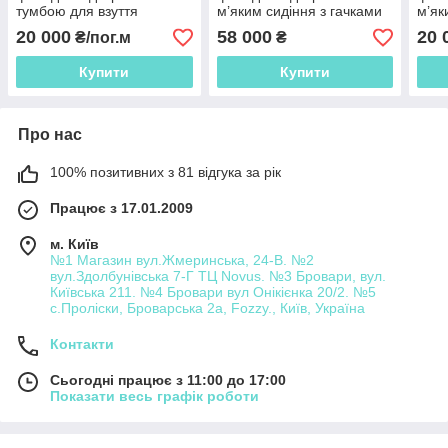
тумбою для взуття
м’яким сидіння з гачками
м’як
на рейках.
на р
20 000
58 000
20 
₴/пог.м
₴
Купити
Купити
Про нас
100% позитивних з 81 відгука за рік
Працює з 17.01.2009
м. Київ
№1 Магазин вул.Жмеринська, 24-В. №2
вул.Здолбунівська 7-Г ТЦ Novus. №3 Бровари, вул.
Київська 211. №4 Бровари вул Онікієнка 20/2. №5
с.Проліски, Броварська 2а, Fozzy., Київ, Україна
Контакти
Сьогодні працює з 11:00 до 17:00
Показати весь графік роботи