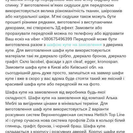
спинку. У виготовленні м'яких сидушок для передпокою
використовується велика різноманітність тканин, шкірозамів
або натуральної шкіри. М'які сидушки також можуть бути
прошиті різними рядками, виготовлені з виступаючими
декорами, які створюють 3Д ефект. Замовити або
прорахувати передпокій можна по телефону або відправити
Ваш ескіз на viber +380675496399 Передпокій може бути
виготовлена разом з
шафою купе на замовлення
з дверима
купе. Для виготовлення шафи купе використовуються
матеріали такі як дзеркало срібло, дзеркало бронза, дзеркало
графіт. Скло lacobel, фасади з дсп cleaf, egger, kronospan.
Замовити шафа купе в Києві або Київської обл. на
сьогоднішній день дуже просто, запишіться на завмер шафи
купе і вже в скоро у вас вдома буде стояти такий же якісний і
красивий шафа купе або передпокій як на фото.
Шафа купе на замовлення від виробника будь-якої
складності. Шафи купе на замовлення від компанії Алька
Меблі за вигідними цінами в мінімальні терміни. Для
виготовлення шаф купе використовується 2 варіанти
розсувних систем Верхнеподвесная система Hettich Top Line
xl і супер сучасна нова система профілів Zola в кольорі білий
глянець, графіт, бронза, і чорний браш. Шафа купе
складається з корпусу і розсувних дверей. Корпус шафи купе