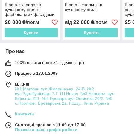
Шафа в коридор в
Шафа в спальню в
Шаф
сучасному стилі з
сучасному стилі
розп
фарбованими фасадами
суча
мдф
фас
20 000
22 000
25 
₴/пог.м
від
₴/пог.м
Купити
Купити
Про нас
100% позитивних з 81 відгука за рік
Працює з 17.01.2009
м. Київ
№1 Магазин вул.Жмеринська, 24-В. №2
вул.Здолбунівська 7-Г ТЦ Novus. №3 Бровари, вул.
Київська 211. №4 Бровари вул Онікієнка 20/2. №5
с.Проліски, Броварська 2а, Fozzy., Київ, Україна
Контакти
Сьогодні працює з 11:00 до 17:00
Показати весь графік роботи