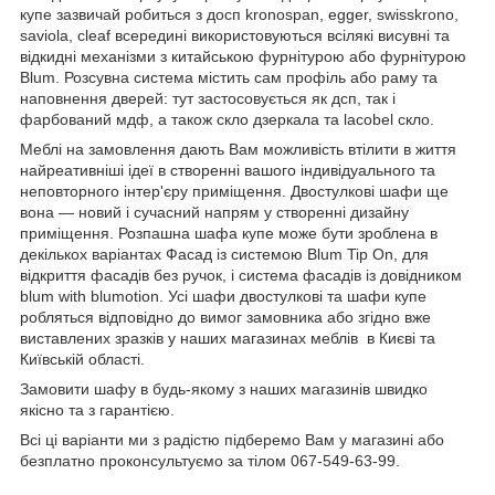
купе зазвичай робиться з досп kronospan, egger, swisskrono,
saviola, cleaf всередині використовуються всілякі висувні та
відкидні механізми з китайською фурнітурою або фурнітурою
Blum. Розсувна система містить сам профіль або раму та
наповнення дверей: тут застосовується як дсп, так і
фарбований мдф, а також скло дзеркала та lacobel скло.
Меблі на замовлення дають Вам можливість втілити в життя
найреативніші ідеї в створенні вашого індивідуального та
неповторного інтер'єру приміщення. Двостулкові шафи ще
вона — новий і сучасний напрям у створенні дизайну
приміщення. Розпашна шафа купе може бути зроблена в
декількох варіантах Фасад із системою Blum Tip On, для
відкриття фасадів без ручок, і система фасадів із довідником
blum with blumotion. Усі шафи двостулкові та шафи купе
робляться відповідно до вимог замовника або згідно вже
виставлених зразків у наших магазинах меблів в Києві та
Київській області.
Замовити шафу в будь-якому з наших магазинів швидко
якісно та з гарантією.
Всі ці варіанти ми з радістю підберемо Вам у магазині або
безплатно проконсультуємо за тілом 067-549-63-99.