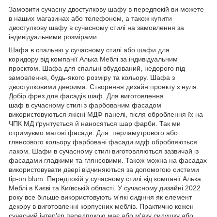
Замовити сучасну двостулкову шафу в передпокій ви можете
в наших магазинах або телефоном, а також купити
двостулкову шафу в сучасному стилі на замовлення за
індивідуальними розмірами.
Шафа в спальню у сучасному стилі або шафи для
коридору від компанії Алька Меблі за індивідуальним
проєктом. Шафа для спальні вбудований, недорого під
замовлення, будь-якого розміру та кольору. Шафа з
двостулковими дверима. Створення дизайн проекту з нуля.
Добір фрез для фасадів шаф. Для виготовлення
шаф в сучасному стилі з фарбованим фасадом
використовуються якісні МДФ панелі, після оброблення їх на
ЧПК МД ґрунтується й наносяться шар фарби. Так ми
отримуємо матові фасади. Для перламутрового або
глянсового кольору фарбовані фасади мдф обробляються
лаком. Шафи в сучасному стилі виготовляються зазвичай із
фасадами гладкими та глянсовими. Також можна на фасадах
використовувати двері відчиняються за допомогою системи
tip-on blum. Передпокій у сучасному стилі від компанії Алька
Меблі в Києві та Київській області. У сучасному дизайні 2022
року все більше використовують м'які сидіння як елемент
декору в виготовленні корпусних меблів. Практично кожен
сучасний інтер'єр передпокою має або м'яку сидушку або