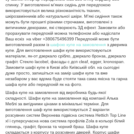
спинку. У виготовленні м'яких сидінь для передпокою
використовується велика різноманітність тканин,
шкірозамінників або натуральної шкіри. М'які сидіння також
можуть бути прошиті різними строчками, виготовлені з
витичними декорами, які створюють 3Д ефект. Замовити або
прорахувати передпокій можна телефоном або надіслати
Ваш ескіз на viber +380675496399 Передпокій може бути
виготовлений разом із
шафою купе на замовлення
з дверима
купе. Для виготовлення шафи купе використовуються
матеріали, як-от дзеркало срібло, дзеркало бронза, дзеркало
графіт. Стекло lacobel, фасады с дсп cleaf, egger, kronospan.
Замовити шафі купе в Києві або Київській обл. на сьогодні
дуже просто, запишіться на замір шафи купе та вже
незабаром у вас вдома буде стояти така сама якісна та гарна
шафа купе або передпокій як на фото.
Шафа купе на замовлення від виробника будь-якої
складності. Шафи купе на замовлення від компанії Алька
Меблі за вигідними цінами в мінімальні терміни. Для
виготовлення шаф купе використовується 2 варіанти
розсувних систем Верхнева підвісна система Hettich Top Line
xl і суперсучасна нова система профілів Zola в кольорі білий
глянець, графіт, бронза та чорний браш. Шафа купе
складається з корпусу та розсувних дверей. Корпус шафи