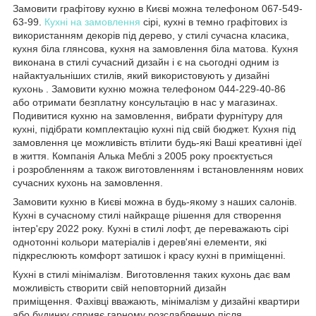
Замовити графітову кухню в Києві можна телефоном 067-549-
63-99.
Кухні на замовлення
сірі, кухні в темно графітових із
використанням декорів під дерево, у стилі сучасна класика,
кухня біла глянсова, кухня на замовлення біла матова. Кухня
виконана в стилі сучасний дизайн і є на сьогодні одним із
найактуальніших стилів, який використовують у дизайні
кухонь . Замовити кухню можна телефоном 044-229-40-86
або отримати безплатну консультацію в нас у магазинах.
Подивитися кухню на замовлення, вибрати фурнітуру для
кухні, підібрати комплектацію кухні під свій бюджет. Кухня під
замовлення це можливість втілити будь-які Ваші креативні ідеї
в життя. Компанія Алька Меблі з 2005 року проєктується
і розробленням а також виготовленням і встановленням нових
сучасних кухонь на замовлення.
Замовити кухню в Києві можна в будь-якому з наших салонів.
Кухні в сучасному стилі найкраще рішення для створення
інтер'єру 2022 року. Кухні в стилі лофт, де переважають сірі
однотонні кольори матеріалів і дерев'яні елементи, які
підкреслюють комфорт затишок і красу кухні в приміщенні.
Кухні в стилі мінімалізм. Виготовлення таких кухонь дає вам
можливість створити свій неповторний дизайн
приміщення. Фахівці вважають, мінімалізм у дизайні квартири
або будинку сприяє гарному розслабленню після