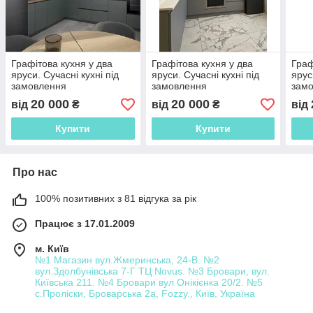
Графітова кухня у два
Графітова кухня у два
Граф
яруси. Сучасні кухні під
яруси. Сучасні кухні під
ярус
замовлення
замовлення
зам
20 000
20 000
від
₴
від
₴
від
Купити
Купити
Про нас
100% позитивних з 81 відгука за рік
Працює з 17.01.2009
м. Київ
№1 Магазин вул.Жмеринська, 24-В. №2
вул.Здолбунівська 7-Г ТЦ Novus. №3 Бровари, вул.
Київська 211. №4 Бровари вул Онікієнка 20/2. №5
с.Проліски, Броварська 2а, Fozzy., Київ, Україна