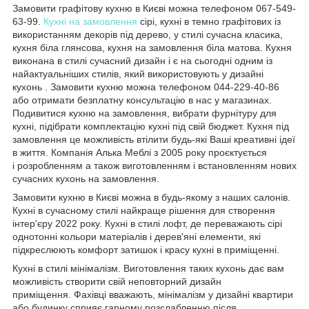
Замовити графітову кухню в Києві можна телефоном 067-549-
63-99.
Кухні на замовлення
сірі, кухні в темно графітових із
використанням декорів під дерево, у стилі сучасна класика,
кухня біла глянсова, кухня на замовлення біла матова. Кухня
виконана в стилі сучасний дизайн і є на сьогодні одним із
найактуальніших стилів, який використовують у дизайні
кухонь . Замовити кухню можна телефоном 044-229-40-86
або отримати безплатну консультацію в нас у магазинах.
Подивитися кухню на замовлення, вибрати фурнітуру для
кухні, підібрати комплектацію кухні під свій бюджет. Кухня під
замовлення це можливість втілити будь-які Ваші креативні ідеї
в життя. Компанія Алька Меблі з 2005 року проєктується
і розробленням а також виготовленням і встановленням нових
сучасних кухонь на замовлення.
Замовити кухню в Києві можна в будь-якому з наших салонів.
Кухні в сучасному стилі найкраще рішення для створення
інтер'єру 2022 року. Кухні в стилі лофт, де переважають сірі
однотонні кольори матеріалів і дерев'яні елементи, які
підкреслюють комфорт затишок і красу кухні в приміщенні.
Кухні в стилі мінімалізм. Виготовлення таких кухонь дає вам
можливість створити свій неповторний дизайн
приміщення. Фахівці вважають, мінімалізм у дизайні квартири
або будинку сприяє гарному розслабленню після