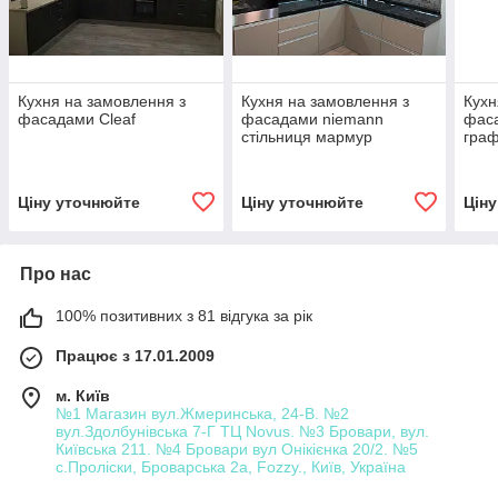
Кухня на замовлення з
Кухня на замовлення з
Кухн
фасадами Cleaf
фасадами niemann
фас
стільниця мармур
граф
Ціну уточнюйте
Ціну уточнюйте
Цін
Про нас
100% позитивних з 81 відгука за рік
Працює з 17.01.2009
м. Київ
№1 Магазин вул.Жмеринська, 24-В. №2
вул.Здолбунівська 7-Г ТЦ Novus. №3 Бровари, вул.
Київська 211. №4 Бровари вул Онікієнка 20/2. №5
с.Проліски, Броварська 2а, Fozzy., Київ, Україна