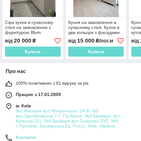
Сіра кухня в сучасному
Кухня на замовлення в
Кухн
стилі на замовлення з
сучасному стилі. Кухня в
суча
фурнітурою Blum
два кольори з фасадами
куто
мдф Кухня модель 2021
року
20 000
15 000
від
₴
від
₴/пог.м
від
року
Купити
Купити
Про нас
100% позитивних з 81 відгука за рік
Працює з 17.01.2009
м. Київ
№1 Магазин вул.Жмеринська, 24-В. №2
вул.Здолбунівська 7-Г ТЦ Novus. №3 Бровари, вул.
Київська 211. №4 Бровари вул Онікієнка 20/2. №5
с.Проліски, Броварська 2а, Fozzy., Київ, Україна
Контакти