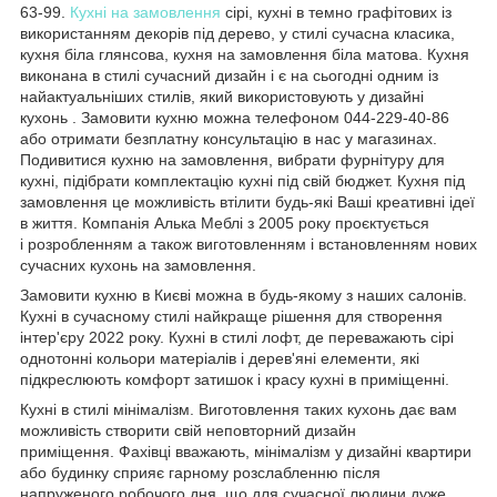
63-99.
Кухні на замовлення
сірі, кухні в темно графітових із
використанням декорів під дерево, у стилі сучасна класика,
кухня біла глянсова, кухня на замовлення біла матова. Кухня
виконана в стилі сучасний дизайн і є на сьогодні одним із
найактуальніших стилів, який використовують у дизайні
кухонь . Замовити кухню можна телефоном 044-229-40-86
або отримати безплатну консультацію в нас у магазинах.
Подивитися кухню на замовлення, вибрати фурнітуру для
кухні, підібрати комплектацію кухні під свій бюджет. Кухня під
замовлення це можливість втілити будь-які Ваші креативні ідеї
в життя. Компанія Алька Меблі з 2005 року проєктується
і розробленням а також виготовленням і встановленням нових
сучасних кухонь на замовлення.
Замовити кухню в Києві можна в будь-якому з наших салонів.
Кухні в сучасному стилі найкраще рішення для створення
інтер'єру 2022 року. Кухні в стилі лофт, де переважають сірі
однотонні кольори матеріалів і дерев'яні елементи, які
підкреслюють комфорт затишок і красу кухні в приміщенні.
Кухні в стилі мінімалізм. Виготовлення таких кухонь дає вам
можливість створити свій неповторний дизайн
приміщення. Фахівці вважають, мінімалізм у дизайні квартири
або будинку сприяє гарному розслабленню після
напруженого робочого дня, що для сучасної людини дуже