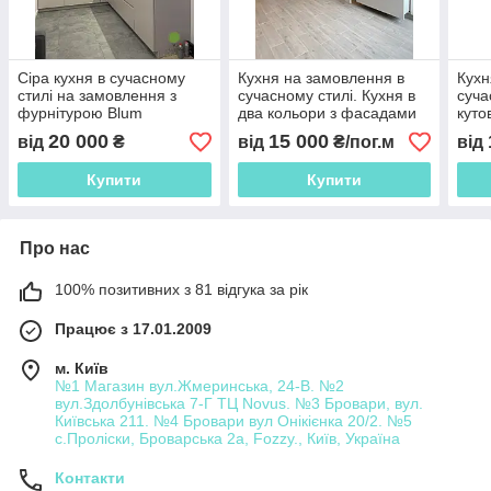
Сіра кухня в сучасному
Кухня на замовлення в
Кухн
стилі на замовлення з
сучасному стилі. Кухня в
суча
фурнітурою Blum
два кольори з фасадами
куто
мдф Кухня модель 2021
року
20 000
15 000
від
₴
від
₴/пог.м
від
року
Купити
Купити
Про нас
100% позитивних з 81 відгука за рік
Працює з 17.01.2009
м. Київ
№1 Магазин вул.Жмеринська, 24-В. №2
вул.Здолбунівська 7-Г ТЦ Novus. №3 Бровари, вул.
Київська 211. №4 Бровари вул Онікієнка 20/2. №5
с.Проліски, Броварська 2а, Fozzy., Київ, Україна
Контакти