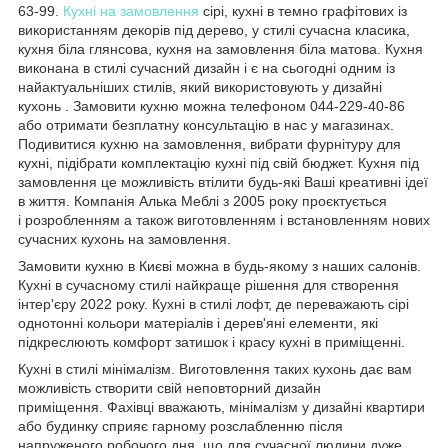
63-99.
Кухні на замовлення
сірі, кухні в темно графітових із
використанням декорів під дерево, у стилі сучасна класика,
кухня біла глянсова, кухня на замовлення біла матова. Кухня
виконана в стилі сучасний дизайн і є на сьогодні одним із
найактуальніших стилів, який використовують у дизайні
кухонь . Замовити кухню можна телефоном 044-229-40-86
або отримати безплатну консультацію в нас у магазинах.
Подивитися кухню на замовлення, вибрати фурнітуру для
кухні, підібрати комплектацію кухні під свій бюджет. Кухня під
замовлення це можливість втілити будь-які Ваші креативні ідеї
в життя. Компанія Алька Меблі з 2005 року проєктується
і розробленням а також виготовленням і встановленням нових
сучасних кухонь на замовлення.
Замовити кухню в Києві можна в будь-якому з наших салонів.
Кухні в сучасному стилі найкраще рішення для створення
інтер'єру 2022 року. Кухні в стилі лофт, де переважають сірі
однотонні кольори матеріалів і дерев'яні елементи, які
підкреслюють комфорт затишок і красу кухні в приміщенні.
Кухні в стилі мінімалізм. Виготовлення таких кухонь дає вам
можливість створити свій неповторний дизайн
приміщення. Фахівці вважають, мінімалізм у дизайні квартири
або будинку сприяє гарному розслабленню після
напруженого робочого дня, що для сучасної людини дуже