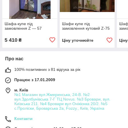
Шафа-купе під
Шафи купе під
Шафа
замовлення Z — 57
замовлення кутовий Z-75
замо
5 410
₴
Ціну уточнюйте
Цін
Про нас
100% позитивних з 81 відгука за рік
Працює з 17.01.2009
м. Київ
№1 Магазин вул.Жмеринська, 24-В. №2
вул.Здолбунівська 7-Г ТЦ Novus. №3 Бровари, вул.
Київська 211. №4 Бровари вул Онікієнка 20/2. №5
с.Проліски, Броварська 2а, Fozzy., Київ, Україна
Контакти