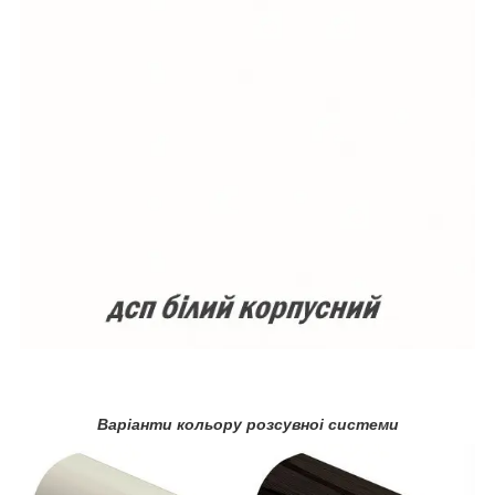
Варіанти кольору розсувноі системи