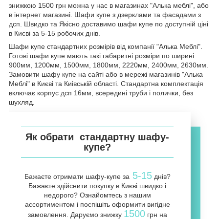
знижкою 1500 грн можна у нас в магазинах "Алька меблі", або
в інтернет магазині. Шафи купе з дзерклами та фасадами з
дсп. Швидко та Якісно доставимо шафи купе по доступній ціні
в Києві за 5-15 робочих днів.
Шафи купе стандартних розмірів від компанії "Алька Меблі".
Готові шафи купе мають такі габаритні розміри по ширині
900мм, 1200мм, 1500мм, 1800мм, 2220мм, 2400мм, 2630мм.
Замовити шафу купе на сайті або в мережі магазинів "Алька
Меблі" в Києві та Киівській області. Стандартна комплектація
включає корпус дсп 16мм, всередині труби і полички, без
шухляд.
Як обрати стандартну шафу-
купе?
5-15
Бажаєте отримати шафу-купе за
днів?
Бажаєте здійснити покупку в Києві швидко і
недорого? Ознайомтесь з нашим
ассортиментом і поспішіть оформити вигідне
1500
замовлення. Даруємо знижку
грн на