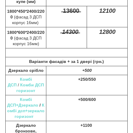
купе (мм)
̶1̶3̶6̶0̶0̶
12100
1800*450*2400/220
0
(фасад 3 ДСП
корпус 16мм)
̶1̶4̶3̶0̶0̶
12800
1800*600*2400/220
0
(фасад 3 ДСП
корпус 16мм)
Варіанти фасадів +
за 1 двері (грн.)
Дзеркало срібло
+500
Комбі
+250/550
ДСП
/
Комби ДСП
горизонт
Комбі
+500/600
ДСП+Дзеркало
/
К
омбі дсп+зеркало
горизонт
Дзеркало
+1100
бронзове,