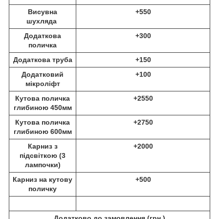
Висувна
+550
шухляда
Додаткова
+300
поличка
Додаткова труба
+150
Додатковий
+100
мікроліфт
Кутова поличка
+2550
глибиною 450мм
Кутова поличка
+2750
глибиною 600мм
Карниз з
+2000
підсвіткою (3
лампочки)
Карниз на кутову
+500
поличку
Додатково до замовлення (
грн.)