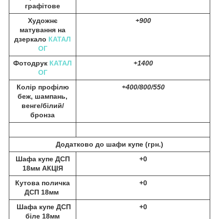
графітове
Художнє
+900
матування на
дзеркало
КАТАЛ
ОГ
Фотодрук
КАТАЛ
+1400
ОГ
Колір профілю
+400/800/550
беж, шампань,
венге/білий/
бронза
Додатково до шафи купе (
грн.)
Шафа купе ДСП
+0
18мм АКЦІЯ
Кутова поличка
+0
ДСП 18мм
Шафа купе ДСП
+0
біле 18мм