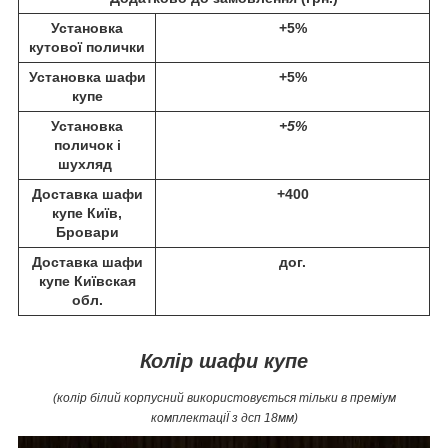
Установка
+5%
кутової полички
Установка шафи
+5%
купе
Установка
+5%
поличок і
шухляд
Доставка шафи
+400
купе Київ,
Бровари
Доставка шафи
дог.
купе Київская
обл.
Колір шафи купе
(колір білий корпусний використовується тільки в преміум
комплектаціЇ з дсп 18мм)