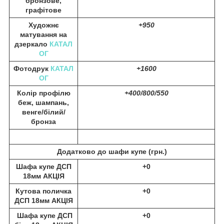
бронзове,
графітове
Художнє
+950
матування на
дзеркало
КАТАЛ
ОГ
Фотодрук
КАТАЛ
+1600
ОГ
Колір профілю
+400/800/550
беж, шампань,
венге/білий/
бронза
Додатково до шафи купе (
грн.)
Шафа купе ДСП
+0
18мм АКЦІЯ
Кутова поличка
+0
ДСП 18мм АКЦІЯ
Шафа купе ДСП
+0