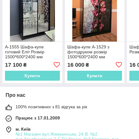
А-1555 Шафа-купе
Шафа-купе А-1529 з
Шафа
готовий Еліт Розмір
фотодруком розмір
Розм
1500*600*2400 мм
1500*600*2400 мм
17 100
16 000
16 
₴
₴
Купити
Купити
Про нас
100% позитивних з 81 відгука за рік
Працює з 17.01.2009
м. Київ
№1 Магазин вул.Жмеринська, 24-В. №2
вул.Здолбунівська 7-Г ТЦ Novus. №3 Бровари, вул.