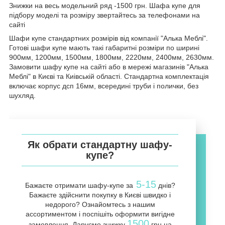
Знижки на весь модельний ряд -1500 грн. Шафа купе для
підбору моделі та розміру звертайтесь за телефонами на
сайті
Шафи купе стандартних розмірів від компанії "Алька Меблі".
Готові шафи купе мають такі габаритні розміри по ширині
900мм, 1200мм, 1500мм, 1800мм, 2220мм, 2400мм, 2630мм.
Замовити шафу купе на сайті або в мережі магазинів "Алька
Меблі" в Києві та Киівській області. Стандартна комплектація
включає корпус дсп 16мм, всередині труби і полички, без
шухляд.
Як обрати стандартну шафу-
купе?
5-15
Бажаєте отримати шафу-купе за
днів?
Бажаєте здійснити покупку в Києві швидко і
недорого? Ознайомтесь з нашим
ассортиментом і поспішіть оформити вигідне
1500
замовлення. Даруємо знижку
грн на