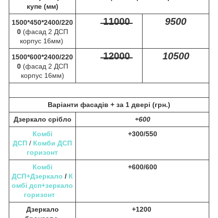
купе (мм)
̶1̶1̶0̶0̶0̶
9500
1500*450*2400/220
0
(фасад 2 ДСП
корпус 16мм)
̶1̶2̶0̶0̶0̶
10500
1500*600*2400/220
0
(фасад 2 ДСП
корпус 16мм)
Варіанти фасадів +
за 1 двері (грн.)
Дзеркало срібло
+600
Комбі
+300/550
ДСП
/
Комби ДСП
горизонт
Комбі
+600/600
ДСП+Дзеркало
/
К
омбі дсп+зеркало
горизонт
Дзеркало
+1200