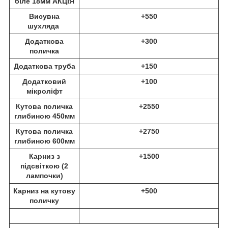
біле 18мм АКЦІЯ
Висувна
+550
шухляда
Додаткова
+300
поличка
Додаткова труба
+150
Додатковий
+100
мікроліфт
Кутова поличка
+2550
глибиною 450мм
Кутова поличка
+2750
глибиною 600мм
Карниз з
+1500
підсвіткою (2
лампочки)
Карниз на кутову
+500
поличку