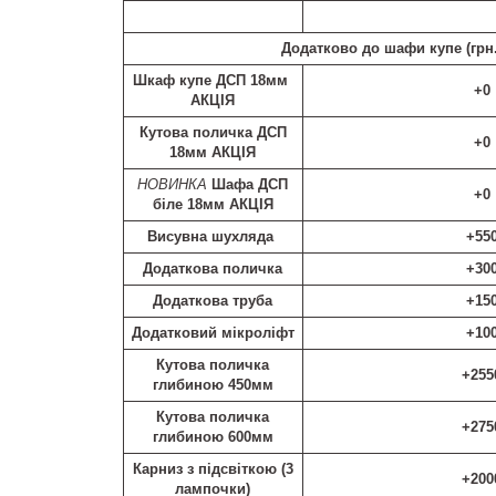
Додатково до шафи купе (
грн
Шкаф купе ДСП 18мм
+0
АКЦІЯ
Кутова поличка ДСП
+0
18мм АКЦІЯ
НОВИНКА
Шафа ДСП
+0
біле 18мм АКЦІЯ
Висувна шухляда
+55
Додаткова поличка
+30
Додаткова труба
+15
Додатковий мікроліфт
+10
Кутова поличка
+255
глибиною 450мм
Кутова поличка
+275
глибиною 600мм
Карниз з підсвіткою (3
+200
лампочки)