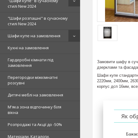
"Шафи купе" в сучасному
стилі New 2024
"Шафи розпашні" в сучасному
стилі New 2024
Шафи купе на замовлення
Кухні на замовлення
Гардеробні кімнати під
Замовити шафу в суча
замовлення
дзерклами та фасадам
Шафи купе стандартни
Перегородки міжкімнатні
2220мм, 2400мм, 2630
розсувні
корпус дсп 16мм, все
Дитячі меблі на замовлення
М'яка зона відпочинку біля
вікна
Як об
Розпродажі та Акції до -50%
Бажає
Матеріали. Каталоги.