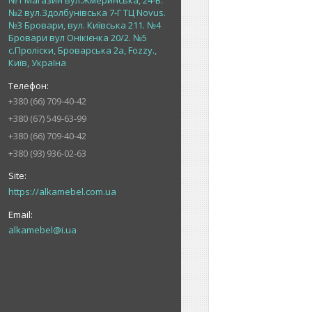
№1 Магазин вул.Жмеринська, 24-В.
№2 вул.Здолбунівська 7-Г ТЦ Novus.
№3 Бровари, вул. Київська 211. №4
Бровари вул Онікієнка 20/2. №5
с.Проліски, Броварська 2а, Fozzy.,
Київ, Україна
+380 (66) 709-40-42
+380 (67) 549-63-99
+380 (66) 709-40-42
+380 (93) 936-02-63
https://alkamebel.com.ua
alkamebel@i.ua