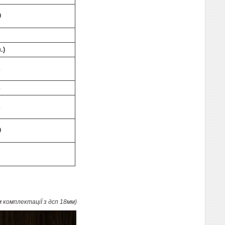
0
.)
%
%
%
0
м комплектаціЇ з дсп 18мм)