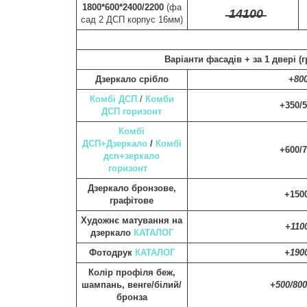
1800*600*2400/2200
(фа
̶1̶4̶1̶0̶0̶
сад 2 ДСП корпус 16мм)
Варіанти фасадів +
за 1 двері (г
Дзеркало срібло
+80
Комбі ДСП
/
Комби
+350/
ДСП горизонт
Комбі
ДСП+Дзеркало
/
Комбі
+600/
дсп+зеркало
горизонт
Дзеркало бронзове,
+150
графітове
Художнє матування на
+110
дзеркало
КАТАЛОГ
Фотодрук
КАТАЛОГ
+190
Колір профіля беж,
шампань, венге/білий/
+500/80
бронза