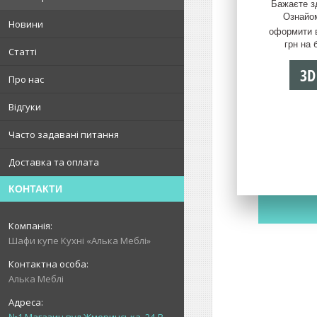
Бажаєте зд
Ознайом
Новини
оформити 
грн на 
Статті
3D
Про нас
Відгуки
Часто задавані питання
Доставка та оплата
КОНТАКТИ
Шафи купе Кухні «Алька Меблі»
Алька Меблі