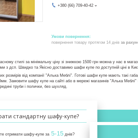
+380 (66) 709-40-42
повернення товару протягом 14 днів
за раху
сному стилі за мінімальну ціну зі знижкою 1500 грн можна у нас в магази
и з дсп. Швидко та Якісно доставимо шафи купе по доступній ціні в Києв
х розмірів від компанії "Алька Меблі". Готові шафи купе мають такі габ
мм. Замовити шафу купе на сайті або в мережі магазинів "Алька Меблі" в
редині труби і полички, без шухляд.
рати стандартну шафу-купе?
5-15
те отримати шафу-купе за
днів?