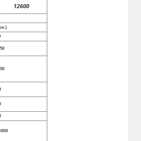
12600
рн.)
0
550
750
0
0
0
0/650