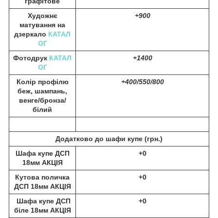
графітове
Художнє
+900
матування на
дзеркало
КАТАЛ
ОГ
Фотодрук
КАТАЛ
+1400
ОГ
Колір профілю
+400/550/800
беж, шампань,
венге/бронза/
білий
Додатково до шафи купе (
грн.)
Шафа купе ДСП
+0
18мм АКЦІЯ
Кутова поличка
+0
ДСП 18мм АКЦІЯ
Шафа купе ДСП
+0
біле 18мм АКЦІЯ