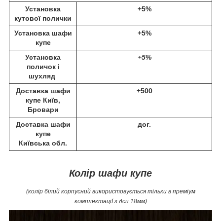
Установка
+5%
кутової полички
Установка шафи
+5%
купе
Установка
+5%
поличок і
шухляд
Доставка шафи
+500
купе Київ,
Бровари
Доставка шафи
дог.
купе
Київська обл.
Колір шафи купе
(колір білий корпусний використовується тільки в преміум
комплектаціЇ з дсп 18мм)