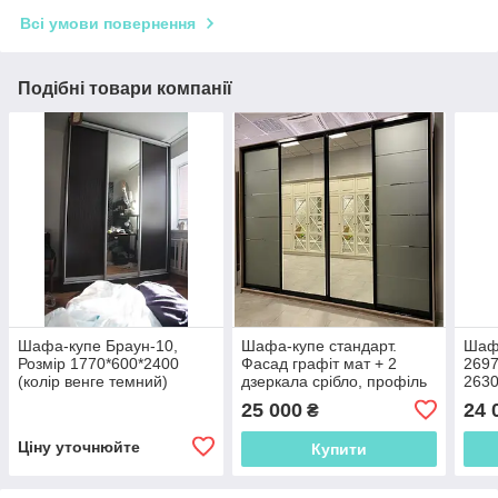
Всі умови повернення
Подібні товари компанії
Шафа-купе Браун-10,
Шафа-купе стандарт.
Шафа
Розмір 1770*600*2400
Фасад графіт мат + 2
2697
(колір венге темний)
дзеркала срібло, профіль
2630
венге глянець. Розмір
сист
25 000
24 
₴
2400*600*2400
дзер
Ціну уточнюйте
Купити