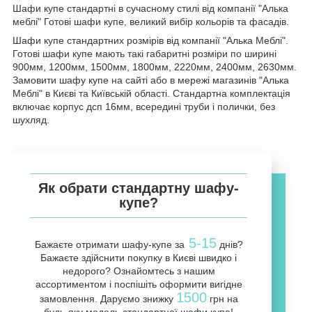
Шафи купе стандартні в сучасному стилі від компанії "Алька
меблі" Готові шафи купе, великий вибір кольорів та фасадів.
Шафи купе стандартних розмірів від компанії "Алька Меблі".
Готові шафи купе мають такі габаритні розміри по ширині
900мм, 1200мм, 1500мм, 1800мм, 2220мм, 2400мм, 2630мм.
Замовити шафу купе на сайті або в мережі магазинів "Алька
Меблі" в Києві та Київській області. Стандартна комплектація
включає корпус дсп 16мм, всередині труби і полички, без
шухляд.
Як обрати стандартну шафу-
купе?
5-15
Бажаєте отримати шафу-купе за
днів?
Бажаєте здійснити покупку в Києві швидко і
недорого? Ознайомтесь з нашим
ассортиментом і поспішіть оформити вигідне
1500
замовлення. Даруємо знижку
грн на
будь-яку модель стандартної шафи купе!