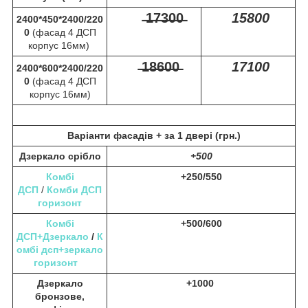
̶1̶7̶3̶0̶0̶
15800
2400*450*2400/220
0
(фасад 4 ДСП
корпус 16мм)
̶1̶8̶6̶0̶0̶
17100
2400*600*2400/220
0
(фасад 4 ДСП
корпус 16мм)
Варіанти фасадів +
за 1 двері (грн.)
Дзеркало срібло
+500
Комбі
+250/550
ДСП
/
Комби ДСП
горизонт
Комбі
+500/600
ДСП+Дзеркало
/
К
омбі дсп+зеркало
горизонт
Дзеркало
+1000
бронзове,