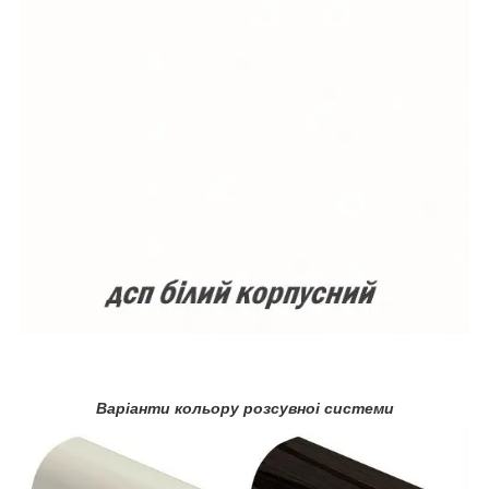
Варіанти кольору розсувноі системи