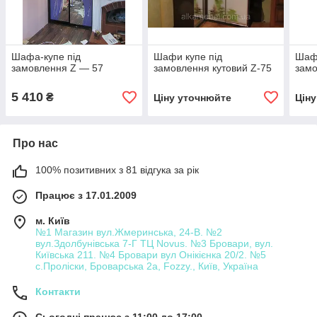
Шафа-купе під
Шафи купе під
Шафа
замовлення Z — 57
замовлення кутовий Z-75
замо
5 410
₴
Ціну уточнюйте
Цін
Про нас
100% позитивних з 81 відгука за рік
Працює з 17.01.2009
м. Київ
№1 Магазин вул.Жмеринська, 24-В. №2
вул.Здолбунівська 7-Г ТЦ Novus. №3 Бровари, вул.
Київська 211. №4 Бровари вул Онікієнка 20/2. №5
с.Проліски, Броварська 2а, Fozzy., Київ, Україна
Контакти