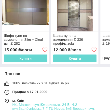
Шафа купе на
Шафа купе на
Шаф
замовлення Slim + Cleaf
замовлення Z-336
замо
дсп Z-282
профіль zola
Z-19
15 000
12 000
₴/пог.м
₴/пог.м
Цін
Купити
Купити
Про нас
100% позитивних з 81 відгука за рік
Працює з 17.01.2009
м. Київ
№1 Магазин вул.Жмеринська, 24-В. №2
вул.Здолбунівська 7-Г ТЦ Novus. №3 Бровари, вул.