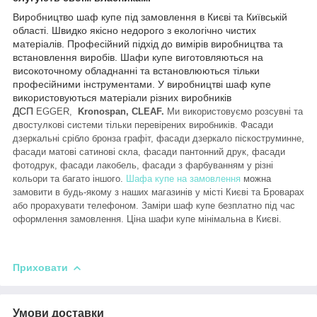
Виробництво шаф купе під замовлення в Києві та Київській
області. Швидко якісно недорого з екологічно чистих
матеріалів. Професійний підхід до вимірів виробництва та
встановлення виробів. Шафи купе виготовляються на
високоточному обладнанні та встановлюються тільки
професійними інструментами. У виробництві шаф купе
використовуються матеріали різних виробників
ДСП
EGGER,
Kronospan, CLEAF.
Ми використовуємо розсувні та
двостулкові системи тільки перевірених виробників. Фасади
дзеркальні срібло бронза графіт, фасади дзеркало піскоструминне,
фасади матові сатинові скла, фасади пантонний друк, фасади
фотодрук, фасади лакобель, фасади з фарбуванням у різні
кольори та багато іншого.
Шафа купе на замовлення
можна
замовити в будь-якому з наших магазинів у місті Києві та Броварах
або прорахувати телефоном. Заміри шаф купе безплатно під час
оформлення замовлення. Ціна шафи купе мінімальна в Києві.
Приховати
Умови доставки