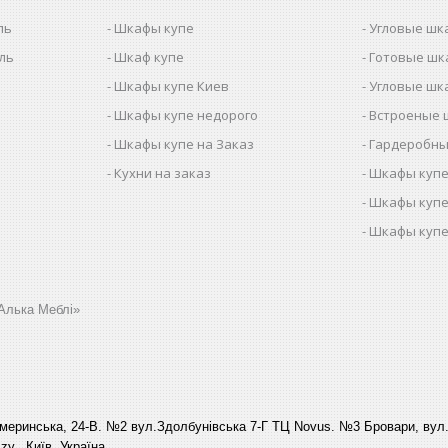
ль
Шкафы купе
Угловые шк
ель
Шкаф купе
Готовые шк
Шкафы купе Киев
Угловые шк
Шкафы купе недорого
Встроеные 
Шкафы купе на Заказ
Гардеробны
Кухни на заказ
Шкафы купе
Шкафы купе
Шкафы купе
Алька Меблі»
еринська, 24-В. №2 вул.Здолбунівська 7-Г ТЦ Novus. №3 Бровари, вул. 
y., Київ, Україна