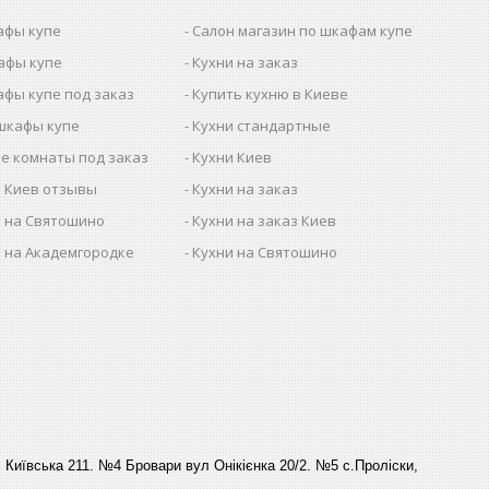
афы купе
Салон магазин по шкафам купе
афы купе
Кухни на заказ
афы купе под заказ
Купить кухню в Киеве
шкафы купе
Кухни стандартные
е комнаты под заказ
Кухни Киев
 Киев отзывы
Кухни на заказ
 на Святошино
Кухни на заказ Киев
 на Академгородке
Кухни на Святошино
Київська 211. №4 Бровари вул Онікієнка 20/2. №5 с.Проліски,