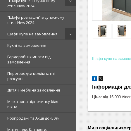
"Шафи купе" в сучасному
стилі New 2024
"Шафи розпашні" в сучасному
стилі New 2024
Шафи купе на замовлення
Кухні на замовлення
Гардеробні кімнати під
Шафа купе на замов
замовлення
Перегородки міжкімнатні
розсувні
Інформація дл
Дитячі меблі на замовлення
Ціна:
від 15 000 ₴/пог
М'яка зона відпочинку біля
вікна
Розпродажі та Акції до -50%
Ми в соціальнихме
Матеріали. Каталоги.