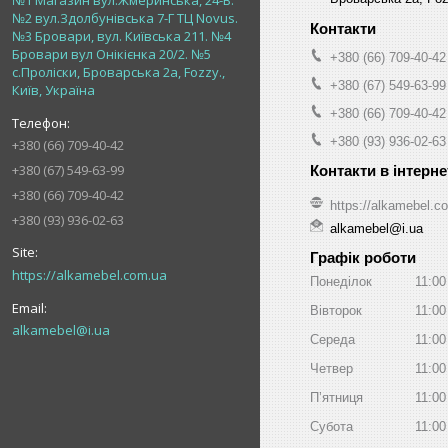
№1 Магазин вул.Жмеринська, 24-В.
№2 вул.Здолбунівська 7-Г ТЦ Novus.
№3 Бровари, вул. Київська 211. №4
Бровари вул Онікієнка 20/2. №5
+380 (66) 709-40-42
с.Проліски, Броварська 2а, Fozzy.,
+380 (67) 549-63-99
Київ, Україна
+380 (66) 709-40-42
+380 (93) 936-02-63
+380 (66) 709-40-42
+380 (67) 549-63-99
+380 (66) 709-40-42
https://alkamebel.c
+380 (93) 936-02-63
alkamebel@i.ua
Графік роботи
https://alkamebel.com.ua
Понеділок
11:00
Вівторок
11:00
alkamebel@i.ua
Середа
11:00
Четвер
11:00
Пʼятниця
11:00
Субота
11:00