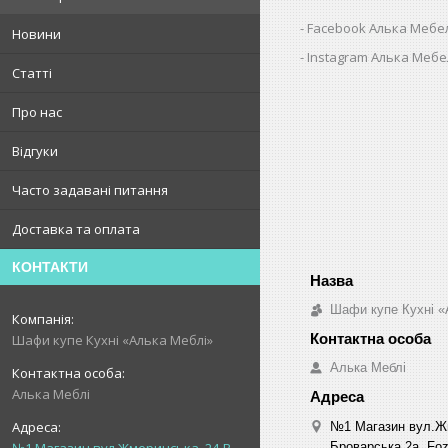
Facebook Алька Мебе
Новини
Instagram Алька Меб
Статті
Про нас
Відгуки
Часто задавані питання
Доставка та оплата
КОНТАКТИ
Шафи купе Кухні «
Шафи купе Кухні «Алька Меблі»
Алька Меблі
Алька Меблі
№1 Магазин вул.Жм
Броварська 2а, Fozz