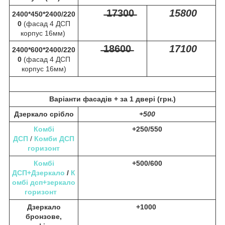
̶1̶7̶3̶0̶0̶
15800
2400*450*2400/220
0
(фасад 4 ДСП
корпус 16мм)
̶1̶8̶6̶0̶0̶
17100
2400*600*2400/220
0
(фасад 4 ДСП
корпус 16мм)
Варіанти фасадів +
за 1 двері (грн.)
Дзеркало срібло
+500
Комбі
+250/550
ДСП
/
Комби ДСП
горизонт
Комбі
+500/600
ДСП+Дзеркало
/
К
омбі дсп+зеркало
горизонт
Дзеркало
+1000
бронзове,