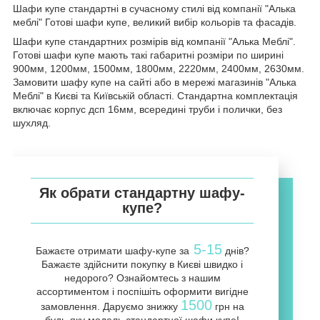
Шафи купе стандартні в сучасному стилі від компанії "Алька
меблі" Готові шафи купе, великий вибір кольорів та фасадів.
Шафи купе стандартних розмірів від компанії "Алька Меблі".
Готові шафи купе мають такі габаритні розміри по ширині
900мм, 1200мм, 1500мм, 1800мм, 2220мм, 2400мм, 2630мм.
Замовити шафу купе на сайті або в мережі магазинів "Алька
Меблі" в Києві та Київській області. Стандартна комплектація
включає корпус дсп 16мм, всередині труби і полички, без
шухляд.
Як обрати стандартну шафу-
купе?
5-15
Бажаєте отримати шафу-купе за
днів?
Бажаєте здійснити покупку в Києві швидко і
недорого? Ознайомтесь з нашим
ассортиментом і поспішіть оформити вигідне
1500
замовлення. Даруємо знижку
грн на
будь-яку модель стандартної шафи купе!