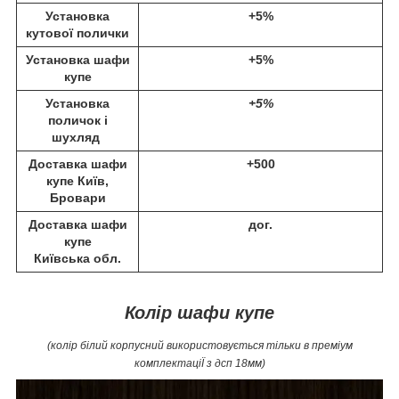
Установка
+5%
кутової полички
Установка шафи
+5%
купе
Установка
+5%
поличок і
шухляд
Доставка шафи
+500
купе Київ,
Бровари
Доставка шафи
дог.
купе
Київська обл.
Колір шафи купе
(колір білий корпусний використовується тільки в преміум
комплектаціЇ з дсп 18мм)