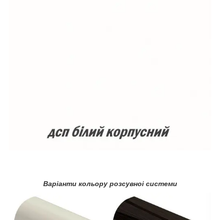
Варіанти кольору розсувноі системи