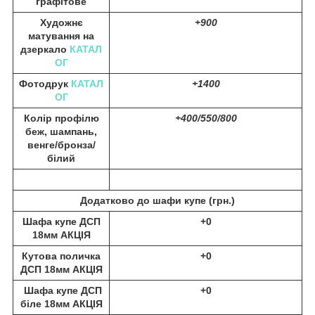
графітове
Художнє
+900
матування на
дзеркало
КАТАЛ
ОГ
Фотодрук
КАТАЛ
+1400
ОГ
Колір профілю
+400/550/800
беж, шампань,
венге/бронза/
білий
Додатково до шафи купе (
грн.)
Шафа купе ДСП
+0
18мм АКЦІЯ
Кутова поличка
+0
ДСП 18мм АКЦІЯ
Шафа купе ДСП
+0
біле 18мм АКЦІЯ