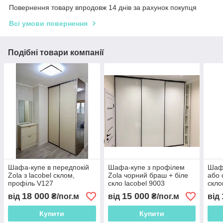
Повернення товару впродовж 14 днів за рахунок покупця
Всі умови повернення
Подібні товари компанії
Шафа-купе в передпокій
Шафа-купе з профілем
Шафа
Zola з lacobel склом,
Zola чорний браш + біле
або 
профіль V127
скло lacobel 9003
скло
18 000
15 000
від
₴/пог.м
від
₴/пог.м
від
Купити
Купити