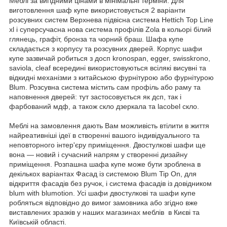
Меблі за вигідними цінами в мінімальні терміни. Для
виготовлення шаф купе використовується 2 варіанти
розсувних систем Верхнева підвісна система Hettich Top Line
xl і суперсучасна нова система профілів Zola в кольорі білий
глянець, графіт, бронза та чорний браш. Шафа купе
складається з корпусу та розсувних дверей. Корпус шафи
купе зазвичай робиться з досп kronospan, egger, swisskrono,
saviola, cleaf всередині використовуються всілякі висувні та
відкидні механізми з китайською фурнітурою або фурнітурою
Blum. Розсувна система містить сам профіль або раму та
наповнення дверей: тут застосовується як дсп, так і
фарбований мдф, а також скло дзеркала та lacobel скло.
Меблі на замовлення дають Вам можливість втілити в життя
найреативніші ідеї в створенні вашого індивідуального та
неповторного інтер'єру приміщення. Двостулкові шафи ще
вона — новий і сучасний напрям у створенні дизайну
приміщення. Розпашна шафа купе може бути зроблена в
декількох варіантах Фасад із системою Blum Tip On, для
відкриття фасадів без ручок, і система фасадів із довідником
blum with blumotion. Усі шафи двостулкові та шафи купе
робляться відповідно до вимог замовника або згідно вже
виставлених зразків у наших магазинах меблів в Києві та
Київській області.