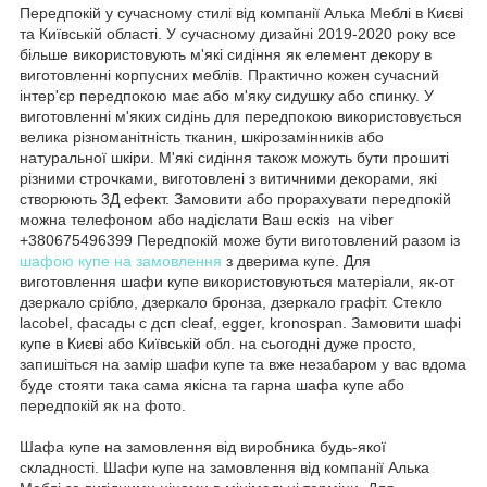
Передпокій у сучасному стилі від компанії Алька Меблі в Києві
та Київській області. У сучасному дизайні 2019-2020 року все
більше використовують м'які сидіння як елемент декору в
виготовленні корпусних меблів. Практично кожен сучасний
інтер'єр передпокою має або м'яку сидушку або спинку. У
виготовленні м'яких сидінь для передпокою використовується
велика різноманітність тканин, шкірозамінників або
натуральної шкіри. М'які сидіння також можуть бути прошиті
різними строчками, виготовлені з витичними декорами, які
створюють 3Д ефект. Замовити або прорахувати передпокій
можна телефоном або надіслати Ваш ескіз на viber
+380675496399 Передпокій може бути виготовлений разом із
шафою купе на замовлення
з дверима купе. Для
виготовлення шафи купе використовуються матеріали, як-от
дзеркало срібло, дзеркало бронза, дзеркало графіт. Стекло
lacobel, фасады с дсп cleaf, egger, kronospan. Замовити шафі
купе в Києві або Київській обл. на сьогодні дуже просто,
запишіться на замір шафи купе та вже незабаром у вас вдома
буде стояти така сама якісна та гарна шафа купе або
передпокій як на фото.
Шафа купе на замовлення від виробника будь-якої
складності. Шафи купе на замовлення від компанії Алька