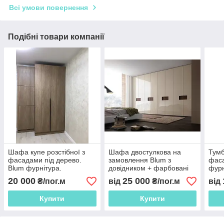
Всі умови повернення
Подібні товари компанії
Шафа купе розстібної з
Шафа двостулкова на
Тумб
фасадами під дерево.
замовлення Blum з
фас
Blum фурнітура.
довідником + фарбовані
фурн
Пантограф для плічок
фасади
20 000
25 000
₴/пог.м
від
₴/пог.м
від
Новинка 2021
Купити
Купити