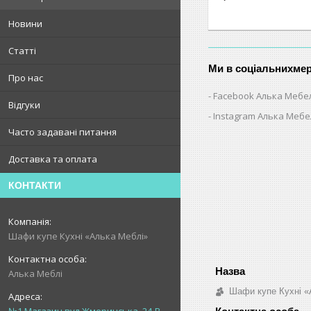
Новини
Статті
Ми в соціальнихме
Про нас
Facebook Алька Мебе
Відгуки
Instagram Алька Меб
Часто задавані питання
Доставка та оплата
КОНТАКТИ
Шафи купе Кухні «Алька Меблі»
Алька Меблі
Шафи купе Кухні «