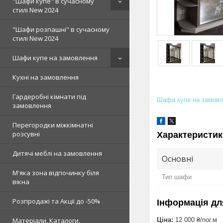
"Шафи купе" в сучасному
стилі New 2024
"Шафи розпашні" в сучасному
стилі New 2024
Шафи купе на замовлення
Кухні на замовлення
Гардеробні кімнати під
Шафа купе на замов
замовлення
Перегородки міжкімнатні
розсувні
Характеристик
Дитячі меблі на замовлення
Основні
М'яка зона відпочинку біля
Тип шафи
вікна
Розпродажі та Акції до -50%
Інформація дл
Ціна:
12 000 ₴/пог.м
Матеріали. Каталоги.