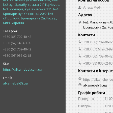
№1 Магазин вул.Жмеринська, 24-В.
№2 вул.Здолбунівська 7-Г ТЦ Novus.
Алька Меблі
№3 Бровари, вул. Київська 211. №4
Бровари вул Онікієнка 20/2. №5
с.Проліски, Броварська 2а, Fozzy.,
№1 Магазин вул.Жм
Київ, Україна
Броварська 2а, Fozz
+380 (66) 709-40-42
+380 (66) 709-40-42
+380 (67) 549-63-99
+380 (66) 709-40-42
+380 (67) 549-63-99
+380 (93) 936-02-63
+380 (66) 709-40-42
+380 (93) 936-02-63
https://alkamebel.com.ua
https://alkamebel.c
alkamebel@i.ua
alkamebel@i.ua
Графік роботи
Понеділок
11:00
Вівторок
11:00