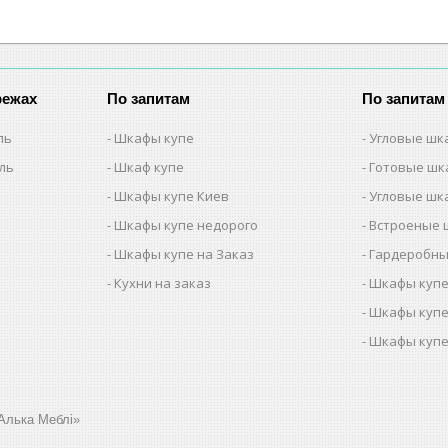
режах
По запитам
По запитам
ль
Шкафы купе
Угловые шк
ель
Шкаф купе
Готовые шк
Шкафы купе Киев
Угловые шк
Шкафы купе недорого
Встроеные 
Шкафы купе на Заказ
Гардеробны
Кухни на заказ
Шкафы купе
Шкафы купе
Шкафы купе
Алька Меблі»