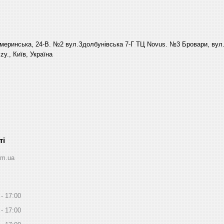
еринська, 24-В. №2 вул.Здолбунівська 7-Г ТЦ Novus. №3 Бровари, вул. 
y., Київ, Україна
om.ua
17:00
17:00