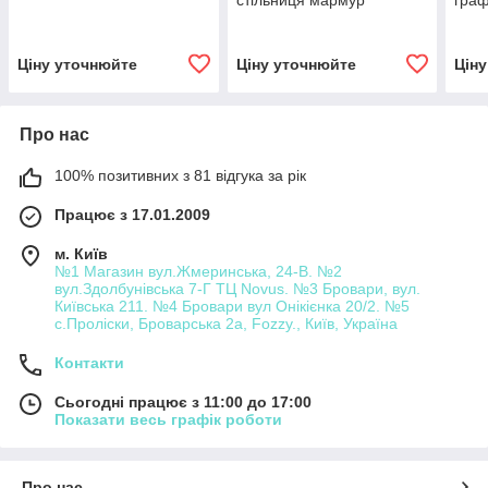
стільниця мармур
граф
Ціну уточнюйте
Ціну уточнюйте
Цін
Про нас
100% позитивних з 81 відгука за рік
Працює з 17.01.2009
м. Київ
№1 Магазин вул.Жмеринська, 24-В. №2
вул.Здолбунівська 7-Г ТЦ Novus. №3 Бровари, вул.
Київська 211. №4 Бровари вул Онікієнка 20/2. №5
с.Проліски, Броварська 2а, Fozzy., Київ, Україна
Контакти
Сьогодні працює з 11:00 до 17:00
Показати весь графік роботи
Про нас