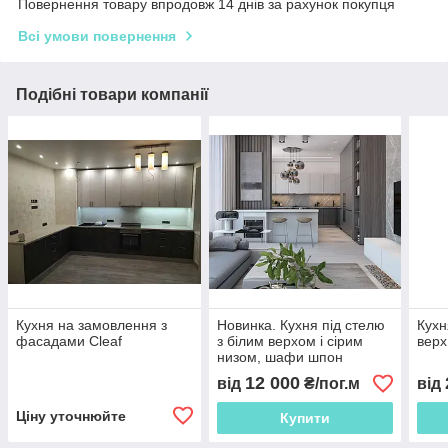
Повернення товару впродовж 14 днів за рахунок покупця
Всі умови повернення
Подібні товари компанії
Кухня на замовлення з
Новинка. Кухня під стелю
Кухн
фасадами Cleaf
з білим верхом і сірим
верх
низом, шафи шпон
12 000
від
₴/пог.м
від
Ціну уточнюйте
Купити