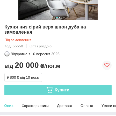
Кухня низ сірий верх шпон дуба на
замовлення
Під замовлення
Код: 55558
Опт і роздріб
Відправка з
10 вересня 2026
20 000
від
₴/пог.м
9 800 ₴
від 10 пог.м
Купити
Опис
Характеристики
Доставка
Оплата
Умови п