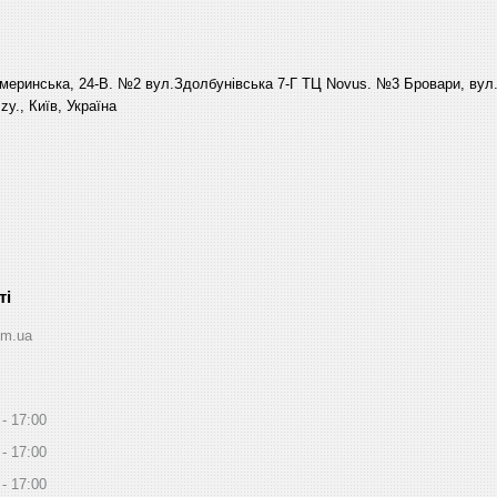
еринська, 24-В. №2 вул.Здолбунівська 7-Г ТЦ Novus. №3 Бровари, вул. 
y., Київ, Україна
om.ua
17:00
17:00
17:00