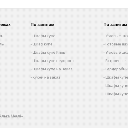
режах
По запитам
По запитам
ль
Шкафы купе
Угловые шк
ель
Шкаф купе
Готовые шк
Шкафы купе Киев
Угловые шк
Шкафы купе недорого
Встроеные 
Шкафы купе на Заказ
Гардеробны
Кухни на заказ
Шкафы купе
Шкафы купе
Шкафы купе
Алька Меблі»