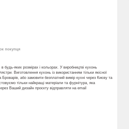
нок покупця
в будь-яких розмірах і кольорах. У виробництві кухонь
лястри. Виготовлення кухонь із використанням тільки якісної
а Броварів, або замовити безплатний вимір кухні через Києву та
товуємо тільки найкращі матеріали та фурнітура, яка
через Ваший дизайн проєкту відправляти на email