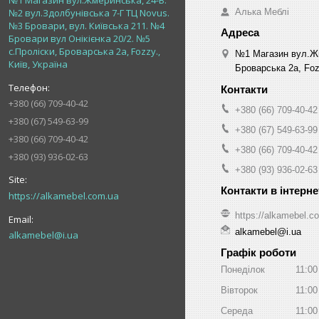
№1 Магазин вул.Жмеринська, 24-В.
Алька Меблі
№2 вул.Здолбунівська 7-Г ТЦ Novus.
№3 Бровари, вул. Київська 211. №4
Бровари вул Онікієнка 20/2. №5
с.Проліски, Броварська 2а, Fozzy.,
№1 Магазин вул.Жм
Київ, Україна
Броварська 2а, Fozz
+380 (66) 709-40-42
+380 (66) 709-40-42
+380 (67) 549-63-99
+380 (67) 549-63-99
+380 (66) 709-40-42
+380 (66) 709-40-42
+380 (93) 936-02-63
+380 (93) 936-02-63
https://alkamebel.com.ua
https://alkamebel.c
alkamebel@i.ua
alkamebel@i.ua
Графік роботи
Понеділок
11:00
Вівторок
11:00
Середа
11:00