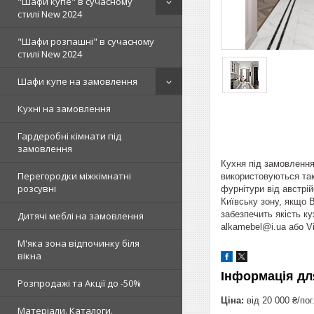
"Шафи купе" в сучасному
стилі New 2024
"Шафи розпашні" в сучасному
стилі New 2024
Шафи купе на замовлення
Кухні на замовлення
Гардеробні кімнати під
замовлення
Кухня під замовлення
Перегородки міжкімнатні
використовуються такі
розсувні
фурнітури від австрі
Київську зону, якщо 
забезпечить якість к
Дитячі меблі на замовлення
alkamebel@i.ua або Vi
М'яка зона відпочинку біля
вікна
Інформація дл
Розпродажі та Акції до -50%
Ціна:
від 20 000 ₴/пог
Матеріали. Каталоги.