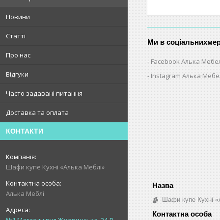
Новини
Статті
Ми в соціальнихме
Про нас
Facebook Алька Мебе
Відгуки
Instagram Алька Меб
Часто задавані питання
Доставка та оплата
КОНТАКТИ
Шафи купе Кухні «Алька Меблі»
Алька Меблі
Шафи купе Кухні «