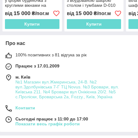
у формі будиночка з
з вбудованою шафою
Біла
круглими вікнами на
столом і тумбами D-010
шаф
фасадах D-015
куто
15 000
15 000
від
₴/пог.м
від
₴/пог.м
від
Купити
Купити
Про нас
100% позитивних з 81 відгука за рік
Працює з 17.01.2009
м. Київ
№1 Магазин вул.Жмеринська, 24-В. №2
вул.Здолбунівська 7-Г ТЦ Novus. №3 Бровари, вул.
Київська 211. №4 Бровари вул Онікієнка 20/2. №5
с.Проліски, Броварська 2а, Fozzy., Київ, Україна
Контакти
Сьогодні працює з 11:00 до 17:00
Показати весь графік роботи