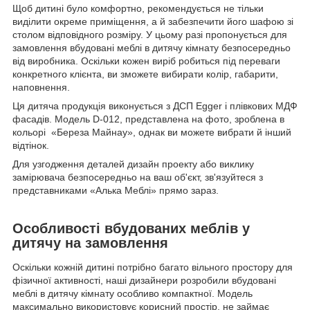
Щоб дитині було комфортно, рекомендується не тільки
виділити окреме приміщення, а й забезпечити його шафою зі
столом відповідного розміру. У цьому разі пропонується для
замовлення вбудовані меблі в дитячу кімнату безпосередньо
від виробника. Оскільки кожен виріб робиться під переваги
конкретного клієнта, ви зможете вибирати колір, габарити,
наповнення.
Ця дитяча продукція виконується з ДСП Egger і плівкових МДФ
фасадів. Модель D-012, представлена на фото, зроблена в
кольорі «Береза Майнау», однак ви можете вибрати й інший
відтінок.
Для узгодження деталей дизайн проекту або виклику
замірювача безпосередньо на ваш об'єкт, зв'язуйтеся з
представниками «Алька Меблі» прямо зараз.
Особливості вбудованих меблів у
дитячу на замовлення
Оскільки кожній дитині потрібно багато вільного простору для
фізичної активності, наші дизайнери розробили вбудовані
меблі в дитячу кімнату особливо компактної. Модель
максимально використовує корисний простір, не займає