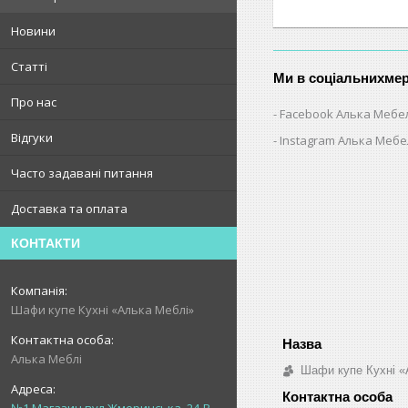
Новини
Статті
Ми в соціальнихме
Про нас
Facebook Алька Мебе
Відгуки
Instagram Алька Меб
Часто задавані питання
Доставка та оплата
КОНТАКТИ
Шафи купе Кухні «Алька Меблі»
Алька Меблі
Шафи купе Кухні «