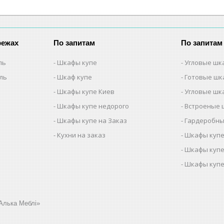
режах
По запитам
По запитам
ль
Шкафы купе
Угловые шк
ель
Шкаф купе
Готовые шк
Шкафы купе Киев
Угловые шк
Шкафы купе недорого
Встроеные 
Шкафы купе на Заказ
Гардеробны
Кухни на заказ
Шкафы купе
Шкафы купе
Шкафы купе
Алька Меблі»