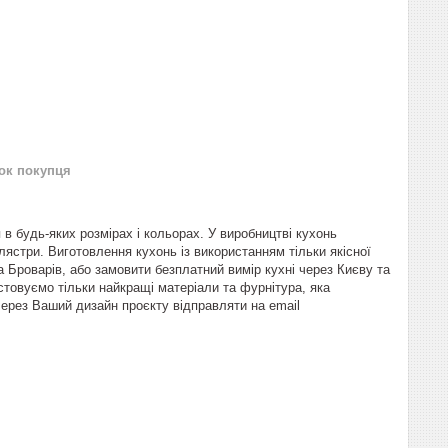
нок покупця
в будь-яких розмірах і кольорах. У виробництві кухонь
лястри. Виготовлення кухонь із використанням тільки якісної
а Броварів, або замовити безплатний вимір кухні через Києву та
товуємо тільки найкращі матеріали та фурнітура, яка
через Ваший дизайн проєкту відправляти на email