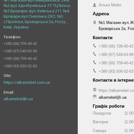
№1 Магазин вул.Жмеринська, 24-В.
Алька Меблі
№2 вул.Здолбунівська 7-Г ТЦ Novus.
№3 Бровари, вул. Київська 211. №4
Бровари вул Онікієнка 20/2. №5
с.Проліски, Броварська 2а, Fozzy.,
№1 Магазин вул.Жм
Київ, Україна
Броварська 2а, Fozz
+380 (66) 709-40-42
+380 (66) 709-40-42
+380 (67) 549-63-99
+380 (67) 549-63-99
+380 (66) 709-40-42
+380 (66) 709-40-42
+380 (93) 936-02-63
+380 (93) 936-02-63
https://alkamebel.com.ua
https://alkamebel.c
alkamebel@i.ua
alkamebel@i.ua
Графік роботи
Понеділок
11:00
Вівторок
11:00
Середа
11:00