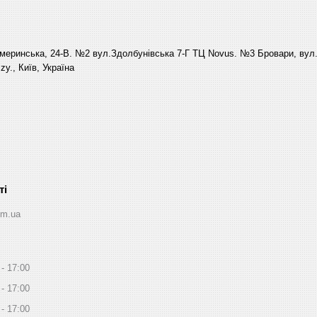
еринська, 24-В. №2 вул.Здолбунівська 7-Г ТЦ Novus. №3 Бровари, вул. 
y., Київ, Україна
om.ua
17:00
17:00
17:00