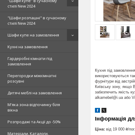
"Шафи купе" в сучасному
стилі New 2024
"Шафи розпашні" в сучасному
стилі New 2024
Шафи купе на замовлення
Кухні на замовлення
Гардеробні кімнати під
замовлення
Кухня під замовлення
Перегородки міжкімнатні
використовуються такі
розсувні
фурнітури від австрі
Київську зону, якщо 
забезпечить якість к
Дитячі меблі на замовлення
alkamebel@i.ua або Vi
М'яка зона відпочинку біля
вікна
Інформація дл
Розпродажі та Акції до -50%
Ціна:
від 19 000 ₴/пог
Матеріали. Каталоги.