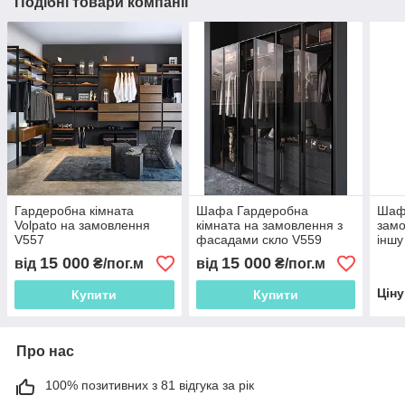
Подібні товари компанії
Гардеробна кімната
Шафа Гардеробна
Шаф
Volpato на замовлення
кімната на замовлення з
замо
V557
фасадами скло V559
іншу
15 000
15 000
від
₴/пог.м
від
₴/пог.м
Цін
Купити
Купити
Про нас
100% позитивних з 81 відгука за рік