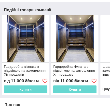
Подібні товари компанії
Гардеробна кімната з
Гардеробна кімната з
Шаф
підсвіткою на замовлення
підсвіткою на замовлення
замо
Хіт продажів
Хіт продажів
іншу
11 000
11 000
від
₴/пог.м
від
₴/пог.м
Цін
Купити
Купити
Про нас