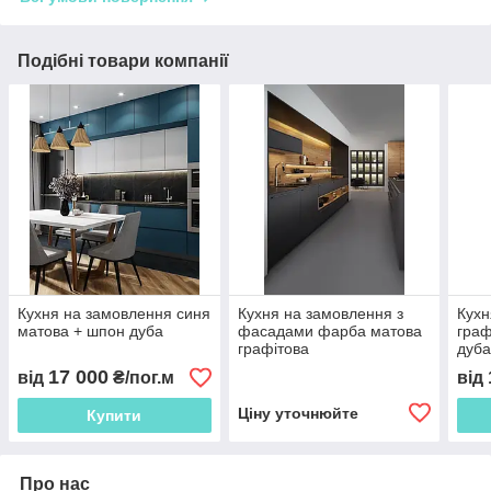
Подібні товари компанії
Кухня на замовлення синя
Кухня на замовлення з
Кухн
матова + шпон дуба
фасадами фарба матова
граф
графітова
дуб
17 000
від
₴/пог.м
від
Ціну уточнюйте
Купити
Про нас