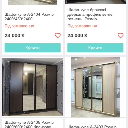
фасади з оригінальним малюнком.
Шафа-купе бронзові
Шафа-купе А-2404 Розмір
дзеркала профіль венге
2400*450*2400
глянець. Розмір
2400*600*2400.
Більше вільного місця
Під замовлення
Під замовлення
Шкафи-купе значно економлять простір
23 000
24 000
₴
₴
завдяки правильному розташуванню
полиць і ящиків для необхідних речей.
Отже, неповторні меблі дозволяють
Купити
Купити
доцільно використовувати нішу або
відведений під час ремонту місця.
Оригінальна і функціональна меблі в
нас!
Ми задовольняємо запити покупців і
пропонуємо тільки довжелезні шафи-
купе за низькими цінами. Вже тепер
Шафа-купе А-2405 Розмір
зробіть вигідне замовлення!
2400*600*2400 бронзове
Шафа-купе А-2403 Розмір