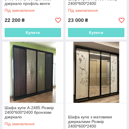
дзеркало профіль венге
2400*600*2400
"Алька Мебель" — гідне оздоблення
глянець
Під замовлення
Під замовлення
вашого інтер'єру!
22 200
23 000
₴
₴
Купити
Купити
Шафа купе А-2485 Розмір
2400*600*2400 бронзове
дзеркало
Шафа купе з матовими
дзеркалами Розмір
Під замовлення
2400*600*2400