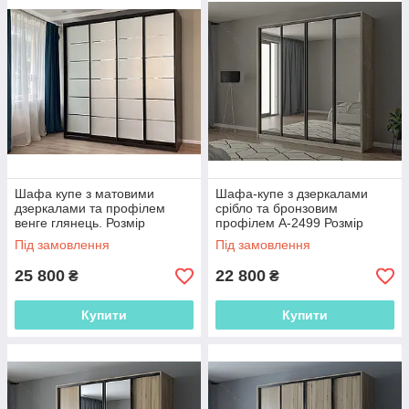
функціональне
виконання з
міцним корпусом,
дизайнерським
фасадом і
оригінальною
фурнітурою
Starke!
Вибрати
Шафа купе з матовими
Шафа-купе з дзеркалами
дзеркалами та профілем
срібло та бронзовим
з
венге глянець. Розмір
профілем А-2499 Розмір
2400*600*2400
2400*600*2400
Під замовлення
Під замовлення
каталогу
25 800
22 800
₴
₴
За гарні меблі у "Алка Мебель"!
Купити
Купити
•
Якість вище всякого хвали - тільки