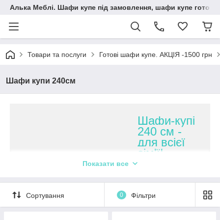
Алька Меблі. Шафи купе під замовлення, шафи купе готові, 
Товари та послуги
Готові шафи купе. АКЦІЯ -1500 грн
Шафи купи 240см
Шафи-купі
240 см -
для всієї
сім'ї!
Показати все
Чотири види
виробів
зекономлять
Сортування
0
Фільтри
корисну площу
квартири.
Практичне і