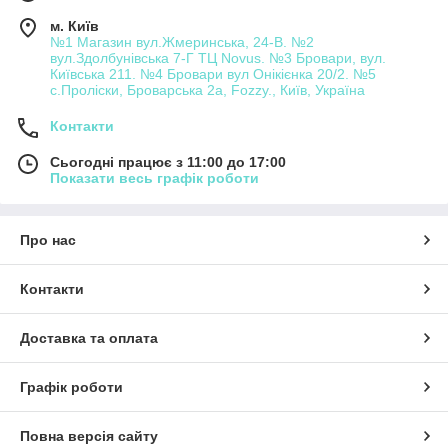
Чому вигідно купувати готові шафи-
м. Київ
куппі 240 см від виробника "Алька
№1 Магазин вул.Жмеринська, 24-В. №2
Мебель"
вул.Здолбунівська 7-Г ТЦ Novus. №3 Бровари, вул.
Київська 211. №4 Бровари вул Онікієнка 20/2. №5
с.Проліски, Броварська 2а, Fozzy., Київ, Україна
Для виготовлення шафи-купі 240 см використовуються якісні
Контакти
матеріали, в тому числі ЛДСП, алюмінієві профілі, сталева
фурнітура. Завдяки цьому готові конструкції мають високий
Сьогодні працює з 11:00 до 17:00
рівень міцності. Внутрішні полиці, ніші витримують серйозний
Показати весь графік роботи
тиск. Іншими перевагами меблів від українського виробника
є:
Про нас
простоту збирання, що можна виконати відразу після
доставки;
Контакти
Обмежений термін використання;
Витривалість до дії вологи, перепадів температури.
Доставка та оплата
невибагливість у догляді.
Графік роботи
Багато споживачів у Києві отримують готові шафи-купі 240 см
для спалень, дитячих кімнат, прихожих, коридорів. Крім того,
Повна версія сайту