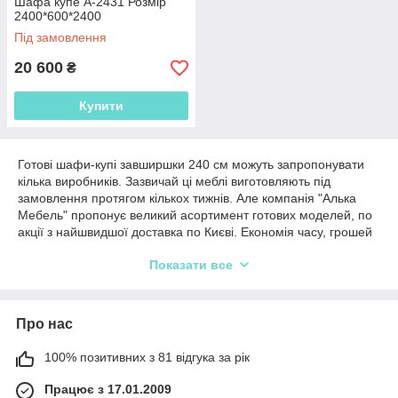
Шафа купе А-2431 Розмір
2400*600*2400
Під замовлення
20 600
₴
Купити
Готові шафи-купі завширшки 240 см можуть запропонувати
кілька виробників. Зазвичай ці меблі виготовляють під
замовлення протягом кількох тижнів. Але компанія "Алька
Мебель" пропонує великий асортимент готових моделей, по
акції з найшвидшої доставка по Києві. Економія часу, грошей
— нічого не потрібно чекати!
Показати все
Варто звернути увагу на асортимент моделей, в яких
представлені конструкції з лаконічним, універсальним
дизайном, а також достатньо оригінальні, з красивою
Про нас
картинкою на фасаді. Також дуже широкий діапазон
каталогів, тому готові шафи 240 см можна знайти навіть на
дуже невеликий бюджет.
100% позитивних з 81 відгука за рік
Працює з 17.01.2009